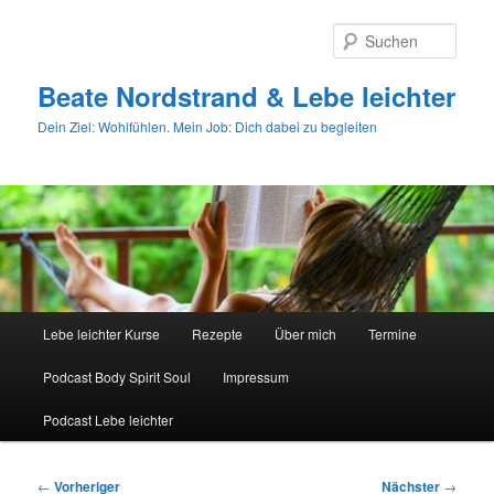
Zum
primären
Such
Inhalt
springen
Beate Nordstrand & Lebe leichter
Dein Ziel: Wohlfühlen. Mein Job: Dich dabei zu begleiten
Hauptmenü
Lebe leichter Kurse
Rezepte
Über mich
Termine
Podcast Body Spirit Soul
Impressum
Podcast Lebe leichter
Beitragsnavigation
←
Vorheriger
Nächster
→