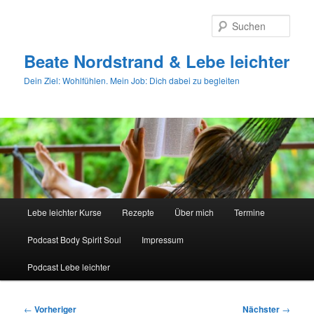
Zum
primären
Such
Inhalt
springen
Beate Nordstrand & Lebe leichter
Dein Ziel: Wohlfühlen. Mein Job: Dich dabei zu begleiten
Hauptmenü
Lebe leichter Kurse
Rezepte
Über mich
Termine
Podcast Body Spirit Soul
Impressum
Podcast Lebe leichter
Beitragsnavigation
←
Vorheriger
Nächster
→