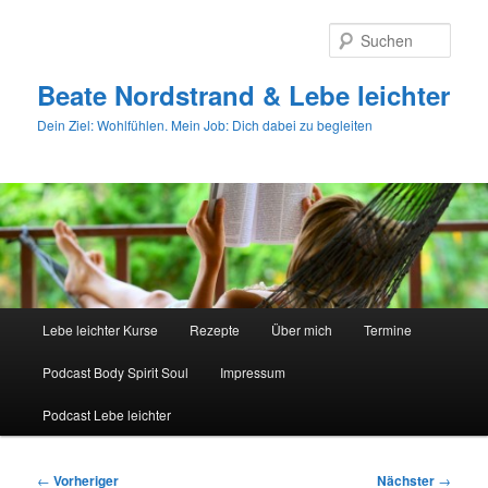
Zum
primären
Such
Inhalt
springen
Beate Nordstrand & Lebe leichter
Dein Ziel: Wohlfühlen. Mein Job: Dich dabei zu begleiten
Hauptmenü
Lebe leichter Kurse
Rezepte
Über mich
Termine
Podcast Body Spirit Soul
Impressum
Podcast Lebe leichter
Beitragsnavigation
←
Vorheriger
Nächster
→