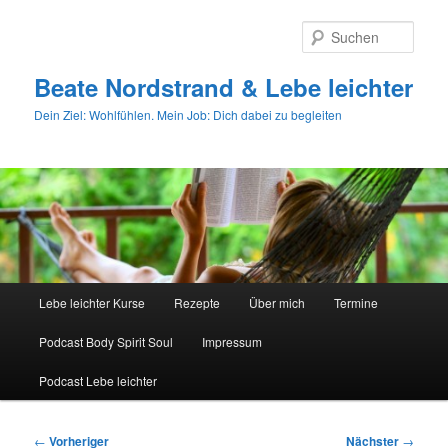
Zum
primären
Such
Inhalt
springen
Beate Nordstrand & Lebe leichter
Dein Ziel: Wohlfühlen. Mein Job: Dich dabei zu begleiten
Hauptmenü
Lebe leichter Kurse
Rezepte
Über mich
Termine
Podcast Body Spirit Soul
Impressum
Podcast Lebe leichter
Beitragsnavigation
←
Vorheriger
Nächster
→