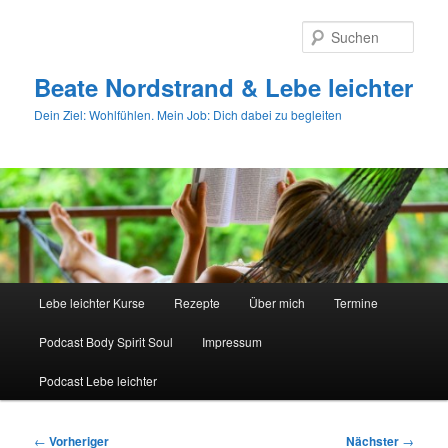
Zum
primären
Such
Inhalt
springen
Beate Nordstrand & Lebe leichter
Dein Ziel: Wohlfühlen. Mein Job: Dich dabei zu begleiten
Hauptmenü
Lebe leichter Kurse
Rezepte
Über mich
Termine
Podcast Body Spirit Soul
Impressum
Podcast Lebe leichter
Beitragsnavigation
←
Vorheriger
Nächster
→