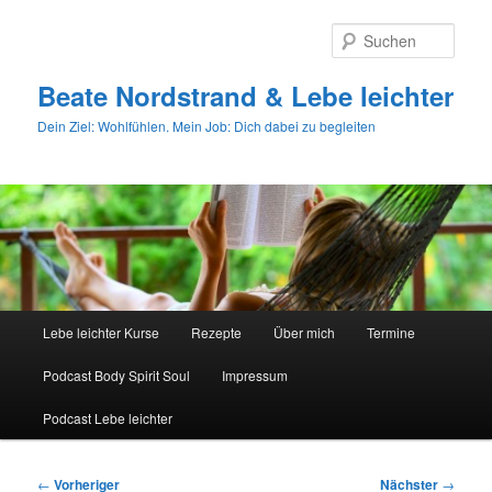
Zum
primären
Such
Inhalt
springen
Beate Nordstrand & Lebe leichter
Dein Ziel: Wohlfühlen. Mein Job: Dich dabei zu begleiten
Hauptmenü
Lebe leichter Kurse
Rezepte
Über mich
Termine
Podcast Body Spirit Soul
Impressum
Podcast Lebe leichter
Beitragsnavigation
←
Vorheriger
Nächster
→