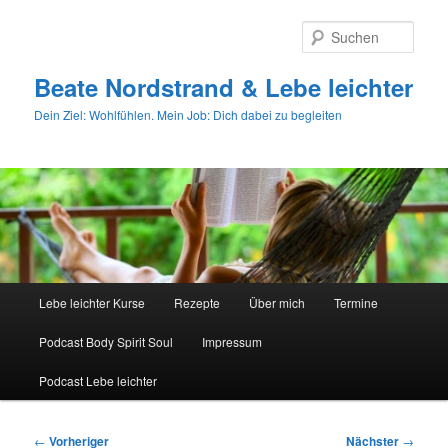
Zum
primären
Such
Inhalt
springen
Beate Nordstrand & Lebe leichter
Dein Ziel: Wohlfühlen. Mein Job: Dich dabei zu begleiten
Hauptmenü
Lebe leichter Kurse
Rezepte
Über mich
Termine
Podcast Body Spirit Soul
Impressum
Podcast Lebe leichter
Beitragsnavigation
←
Vorheriger
Nächster
→