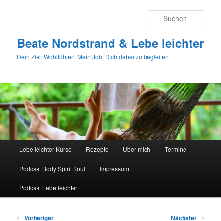
Zum
primären
Such
Inhalt
springen
Beate Nordstrand & Lebe leichter
Dein Ziel: Wohlfühlen. Mein Job: Dich dabei zu begleiten
Hauptmenü
Lebe leichter Kurse
Rezepte
Über mich
Termine
Podcast Body Spirit Soul
Impressum
Podcast Lebe leichter
Beitragsnavigation
←
Vorheriger
Nächster
→