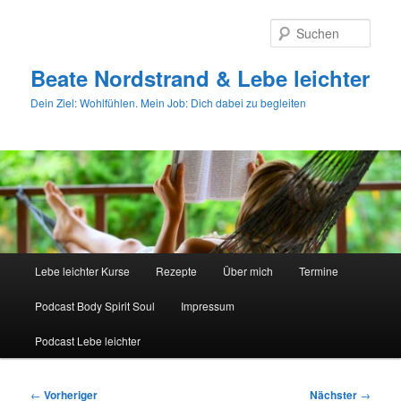
Zum
primären
Such
Inhalt
springen
Beate Nordstrand & Lebe leichter
Dein Ziel: Wohlfühlen. Mein Job: Dich dabei zu begleiten
Hauptmenü
Lebe leichter Kurse
Rezepte
Über mich
Termine
Podcast Body Spirit Soul
Impressum
Podcast Lebe leichter
Beitragsnavigation
←
Vorheriger
Nächster
→