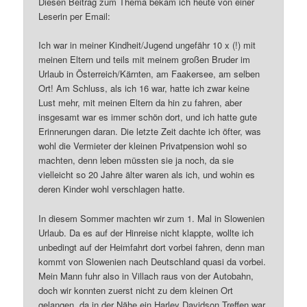
Diesen Beitrag zum Thema bekam ich heute von einer
Leserin per Email:
Ich war in meiner Kindheit/Jugend ungefähr 10 x (!) mit
meinen Eltern und teils mit meinem großen Bruder im
Urlaub in Österreich/Kärnten, am Faakersee, am selben
Ort! Am Schluss, als ich 16 war, hatte ich zwar keine
Lust mehr, mit meinen Eltern da hin zu fahren, aber
insgesamt war es immer schön dort, und ich hatte gute
Erinnerungen daran. Die letzte Zeit dachte ich öfter, was
wohl die Vermieter der kleinen Privatpension wohl so
machten, denn leben müssten sie ja noch, da sie
vielleicht so 20 Jahre älter waren als ich, und wohin es
deren Kinder wohl verschlagen hatte.
In diesem Sommer machten wir zum 1. Mal in Slowenien
Urlaub. Da es auf der Hinreise nicht klappte, wollte ich
unbedingt auf der Heimfahrt dort vorbei fahren, denn man
kommt von Slowenien nach Deutschland quasi da vorbei.
Mein Mann fuhr also in Villach raus von der Autobahn,
doch wir konnten zuerst nicht zu dem kleinen Ort
gelangen, da in der Nähe ein Harley Davidson Treffen war