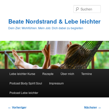
Zum
primären
Such
Inhalt
springen
Beate Nordstrand & Lebe leichter
Dein Ziel: Wohlfühlen. Mein Job: Dich dabei zu begleiten
Hauptmenü
Lebe leichter Kurse
Rezepte
Über mich
Termine
Podcast Body Spirit Soul
Impressum
Podcast Lebe leichter
Beitragsnavigation
←
Vorheriger
Nächster
→