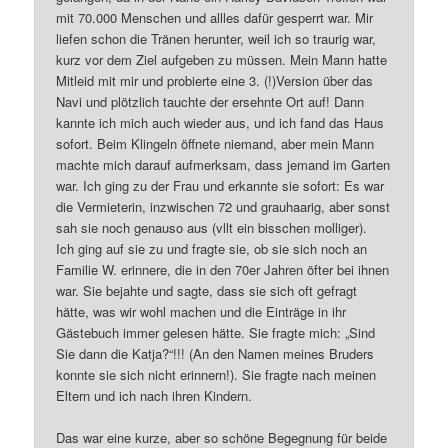
mit 70.000 Menschen und allles dafür gesperrt war. Mir
liefen schon die Tränen herunter, weil ich so traurig war,
kurz vor dem Ziel aufgeben zu müssen. Mein Mann hatte
Mitleid mit mir und probierte eine 3. (!)Version über das
Navi und plötzlich tauchte der ersehnte Ort auf! Dann
kannte ich mich auch wieder aus, und ich fand das Haus
sofort. Beim Klingeln öffnete niemand, aber mein Mann
machte mich darauf aufmerksam, dass jemand im Garten
war. Ich ging zu der Frau und erkannte sie sofort: Es war
die Vermieterin, inzwischen 72 und grauhaarig, aber sonst
sah sie noch genauso aus (vllt ein bisschen molliger).
Ich ging auf sie zu und fragte sie, ob sie sich noch an
Familie W. erinnere, die in den 70er Jahren öfter bei ihnen
war. Sie bejahte und sagte, dass sie sich oft gefragt
hätte, was wir wohl machen und die Einträge in ihr
Gästebuch immer gelesen hätte. Sie fragte mich: „Sind
Sie dann die Katja?“!!! (An den Namen meines Bruders
konnte sie sich nicht erinnern!). Sie fragte nach meinen
Eltern und ich nach ihren Kindern.
Das war eine kurze, aber so schöne Begegnung für beide