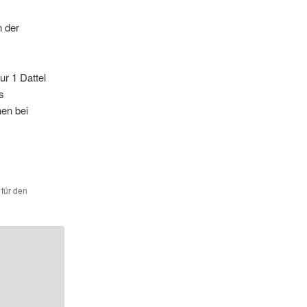
n der
ur 1 Dattel
s
hen bei
 für den