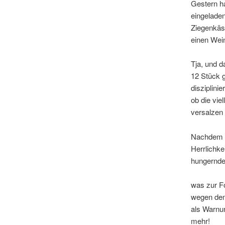
Gestern ha
eingeladen
Ziegenkäs
einen Wei
Tja, und d
12 Stück 
disziplini
ob die vie
versalzen
Nachdem u
Herrlichke
hungernde
was zur Fo
wegen dem
als Warnu
mehr!