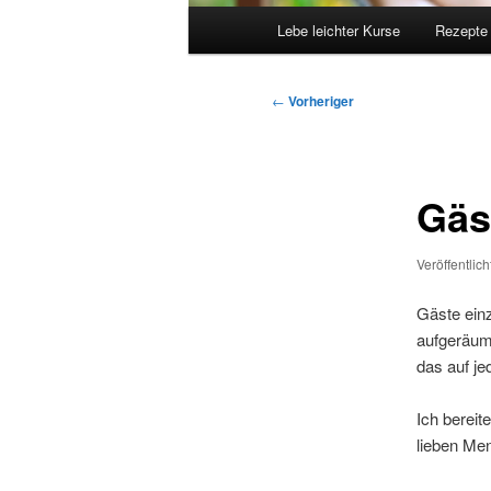
Hauptmenü
Lebe leichter Kurse
Rezepte
Beitragsnavigation
←
Vorheriger
Gäs
Veröffentlic
Gäste einz
aufgeräumt
das auf jed
Ich berei
lieben Men