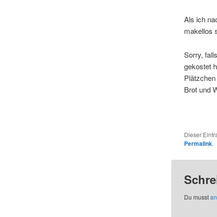
Als ich na
makellos 
Sorry, fal
gekostet 
Plätzchen
Brot und We
Dieser Eint
Permalink
.
Schre
Du musst
an