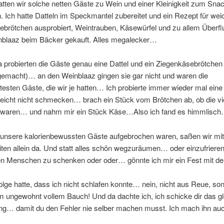
tten wir solche netten Gäste zu Wein und einer Kleinigkeit zum Sna
. Ich hatte Datteln im Speckmantel zubereitet und ein Rezept für wei
ebrötchen ausprobiert, Weintrauben, Käsewürfel und zu allem Überf
nblaaz beim Bäcker gekauft. Alles megalecker…
a probierten die Gäste genau eine Dattel und ein Ziegenkäsebrötchen 
gemacht)… an den Weinblaaz gingen sie gar nicht und waren die
ertesten Gäste, die wir je hatten… Ich probierte immer wieder mal ein
lleicht nicht schmecken… brach ein Stück vom Brötchen ab, ob die vie
 waren… und nahm mir ein Stück Käse…Also ich fand es himmlisc
nsere kalorienbewussten Gäste aufgebrochen waren, saßen wir mit
iten allein da. Und statt alles schön wegzuräumen… oder einzufriere
n Menschen zu schenken oder oder… gönnte ich mir ein Fest mit 
lge hatte, dass ich nicht schlafen konnte… nein, nicht aus Reue, so
 ungewohnt vollem Bauch! Und da dachte ich, ich schicke dir das gl
ng… damit du den Fehler nie selber machen musst. Ich mach ihn auc