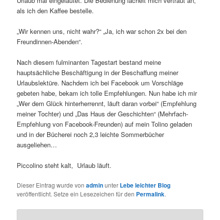
Urlaub mal eingeläutet. Die Bedienung lächelt mich vertraut an,
als ich den Kaffee bestelle.
„Wir kennen uns, nicht wahr?“ „Ja, ich war schon 2x bei den
Freundinnen-Abenden“.
Nach diesem fulminanten Tagestart bestand meine
hauptsächliche Beschäftigung in der Beschaffung meiner
Urlaubslektüre. Nachdem ich bei Facebook um Vorschläge
gebeten habe, bekam ich tolle Empfehlungen. Nun habe ich mir
„Wer dem Glück hinterherrennt, läuft daran vorbei“ (Empfehlung
meiner Tochter) und „Das Haus der Geschichten“ (Mehrfach-
Empfehlung von Facebook-Freunden) auf mein Tolino geladen
und in der Bücherei noch 2,3 leichte Sommerbücher
ausgeliehen…
Piccolino steht kalt, Urlaub läuft.
Dieser Eintrag wurde von
admin
unter
Lebe leichter Blog
veröffentlicht. Setze ein Lesezeichen für den
Permalink
.