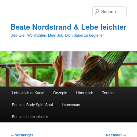
Zum
primären
Such
Inhalt
springen
Beate Nordstrand & Lebe leichter
Dein Ziel: Wohlfühlen. Mein Job: Dich dabei zu begleiten
Hauptmenü
Lebe leichter Kurse
Rezepte
Über mich
Termine
Podcast Body Spirit Soul
Impressum
Podcast Lebe leichter
Beitragsnavigation
←
Vorheriger
Nächster
→