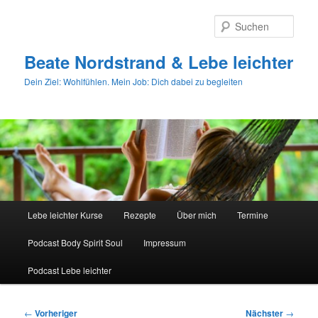
Zum
primären
Such
Inhalt
springen
Beate Nordstrand & Lebe leichter
Dein Ziel: Wohlfühlen. Mein Job: Dich dabei zu begleiten
Hauptmenü
Lebe leichter Kurse
Rezepte
Über mich
Termine
Podcast Body Spirit Soul
Impressum
Podcast Lebe leichter
Beitragsnavigation
←
Vorheriger
Nächster
→