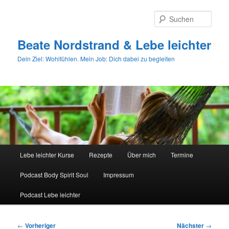
Zum
primären
Such
Inhalt
springen
Beate Nordstrand & Lebe leichter
Dein Ziel: Wohlfühlen. Mein Job: Dich dabei zu begleiten
Hauptmenü
Lebe leichter Kurse
Rezepte
Über mich
Termine
Podcast Body Spirit Soul
Impressum
Podcast Lebe leichter
Beitragsnavigation
←
Vorheriger
Nächster
→