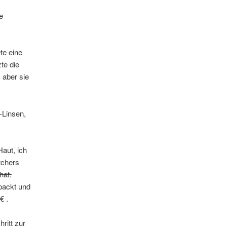
e
te eine
te die
 aber sie
-Linsen,
aut, ich
tchers
hat.
epackt und
€ .
ritt zur