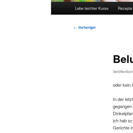
Hauptmenü
Lebe leichter Kurse
Rezepte
Beitragsnavigation
←
Vorheriger
Bel
Veröffentlic
oder kein 
In der le
gegangen…
Dinkelpfa
ich hab sc
Gerichte in