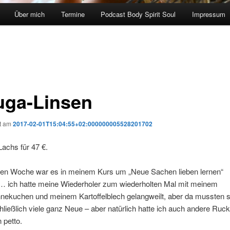
Über mich
Termine
Podcast Body Spirit Soul
Impressum
uga-Linsen
ht am
2017-02-01T15:04:55+02:000000005528201702
Lachs für 47 €.
tzten Woche war es in meinem Kurs um „Neue Sachen lieben lernen“
 ich hatte meine Wiederholer zum wiederholten Mal mit meinem
nnekuchen und meinem Kartoffelblech gelangweilt, aber da mussten s
hließlich viele ganz Neue – aber natürlich hatte ich auch andere Ruc
 petto.