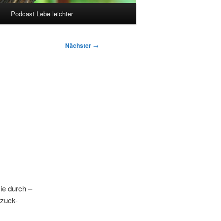
Podcast Lebe leichter
Nächster
→
ie durch –
kzuck-