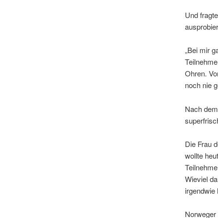
Und fragte
ausprobier
„Bei mir g
Teilnehmer
Ohren. Vo
noch nie 
Nach dem T
superfrisc
Die Frau d
wollte he
Teilnehme
Wieviel da
irgendwie 
Norweger 