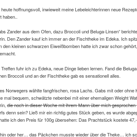
 heute hoffnungsvoll, inwieweit meine Lebeleichterinnen neue Rezept
t haben..
abs Zander aus dem Ofen, dazu Broccoli und Beluga-Linsen“ berichte
in. Den Zander kauf ich immer an der Fischtheke im Edeka. Ich spitz
n den kleinen schwarzen Eiweißbomben hatte ich zwar schon gehört,
gemacht.
reffen fuhr ich zu Edeka, neue Dinge lieben lernen. Fand die Beluga
hen Broccoli und an der Fischtheke gab es sensationell alles.
es Norwegers wählte fangfrischen, rosa Lachs. Gabs mit oder ohne H
ute mal bequem, schwätzte nebenbei mit einer ehemaligen Weight Wa
rin,
die noch in dieser Woche mit ihrem Mann über mich gesprochen 
rfs denn sein? Ließ mir ein richtig gutes Stück geben, es wurde abg
hatte ich den Preis für 100g übersehen: Das Prachtstück kostete 47,-
hin oder her… das Päckchen musste wieder über die Theke… ich sch