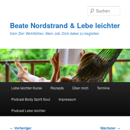
Zum
primären
Such
Inhalt
springen
Beate Nordstrand & Lebe leichter
Dein Ziel: Wohlfühlen. Mein Job: Dich dabei zu begleiten
Hauptmenü
Lebe leichter Kurse
Rezepte
Über mich
Termine
Podcast Body Spirit Soul
Impressum
Podcast Lebe leichter
Beitragsnavigation
←
Vorheriger
Nächster
→