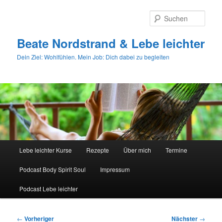
Zum
primären
Such
Inhalt
springen
Beate Nordstrand & Lebe leichter
Dein Ziel: Wohlfühlen. Mein Job: Dich dabei zu begleiten
Hauptmenü
Lebe leichter Kurse
Rezepte
Über mich
Termine
Podcast Body Spirit Soul
Impressum
Podcast Lebe leichter
Beitragsnavigation
←
Vorheriger
Nächster
→