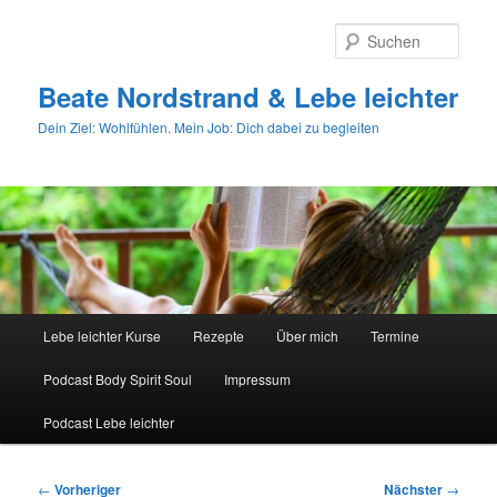
Zum
primären
Such
Inhalt
springen
Beate Nordstrand & Lebe leichter
Dein Ziel: Wohlfühlen. Mein Job: Dich dabei zu begleiten
Hauptmenü
Lebe leichter Kurse
Rezepte
Über mich
Termine
Podcast Body Spirit Soul
Impressum
Podcast Lebe leichter
Beitragsnavigation
←
Vorheriger
Nächster
→