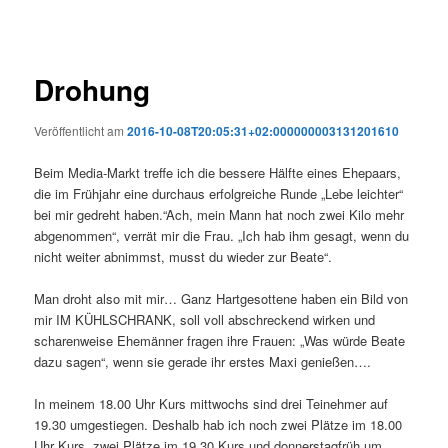
Drohung
Veröffentlicht am
2016-10-08T20:05:31+02:000000003131201610
Beim Media-Markt treffe ich die bessere Hälfte eines Ehepaars,
die im Frühjahr eine durchaus erfolgreiche Runde „Lebe leichter“
bei mir gedreht haben.“Ach, mein Mann hat noch zwei Kilo mehr
abgenommen“, verrät mir die Frau. „Ich hab ihm gesagt, wenn du
nicht weiter abnimmst, musst du wieder zur Beate“.
Man droht also mit mir… Ganz Hartgesottene haben ein Bild von
mir IM KÜHLSCHRANK, soll voll abschreckend wirken und
scharenweise Ehemänner fragen ihre Frauen: „Was würde Beate
dazu sagen“, wenn sie gerade ihr erstes Maxi genießen….
In meinem 18.00 Uhr Kurs mittwochs sind drei Teinehmer auf
19.30 umgestiegen. Deshalb hab ich noch zwei Plätze im 18.00
Uhr Kurs, zwei Plätze im 19.30 Kurs und donnerstagfrüh um