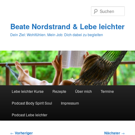
Zum
primären
Such
Inhalt
springen
Beate Nordstrand & Lebe leichter
Dein Ziel: Wohlfühlen. Mein Job: Dich dabei zu begleiten
Hauptmenü
Lebe leichter Kurse
Rezepte
Über mich
Termine
Podcast Body Spirit Soul
Impressum
Podcast Lebe leichter
Beitragsnavigation
←
Vorheriger
Nächster
→