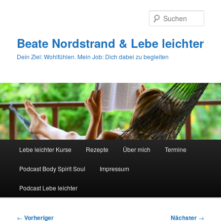
Zum
primären
Such
Inhalt
springen
Beate Nordstrand & Lebe leichter
Dein Ziel: Wohlfühlen. Mein Job: Dich dabei zu begleiten
Hauptmenü
Lebe leichter Kurse
Rezepte
Über mich
Termine
Podcast Body Spirit Soul
Impressum
Podcast Lebe leichter
Beitragsnavigation
←
Vorheriger
Nächster
→