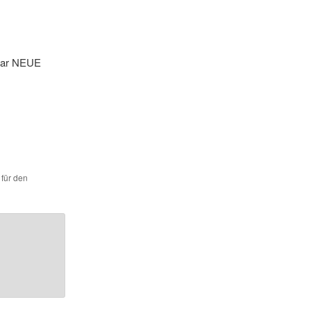
paar NEUE
 für den