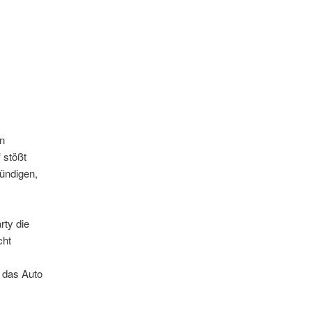
n
 stößt
kündigen,
rty die
cht
 das Auto