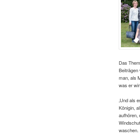
Das Thema
Beiträgen 
man, als M
was er wirk
‚Und als e
Königin, a
aufhören, 
Windschutz
waschen.