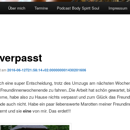
Über mich
Termine
Podcast Body Spirit Soul
Impressum
 verpasst
ht am
2016-06-12T21:58:14+02:000000001430201606
ch eine super Entscheidung, trotz des Umzugs am nächsten Wochen
Freundinnenwochenende zu fahren..Die Arbeit hat schön gewartet, bi
me, habe also zu Hause nichts verpasst und zum Glück das Freund
e auch nicht. Habe ein paar liebenswerte Marotten meiner Freundin
ernt und sie
eine
von mir. Das erdet!!!