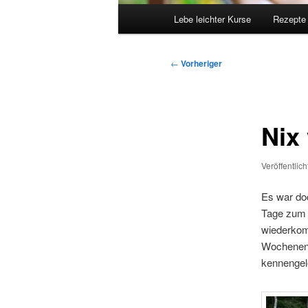
Hauptmenü
Lebe leichter Kurse
Rezepte
Beitragsnavigation
←
Vorheriger
Nix
Veröffentlic
Es war do
Tage zum 
wiederkom
Wochenend
kennengel