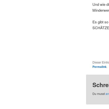
Und wie di
Minderwert
Es gibt so
SCHÄTZE
Dieser Eint
Permalink
.
Schre
Du musst
an