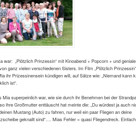
 war: „Plötzlich Prinzessin“ mit Kinoabend + Popcorn + und geniale
von ganz vielen verschiedenen Sisters. Im Film „Plötzlich Prinzessin“
ia ihr Prizessinensein kündigen will, auf Sätze wie: „Niemand kann 
lich ist“.
s Mia superpeinlich war, wie sie durch ihr Benehmen bei der Strandpa
lso ihre Großmutter enttäuscht hat meinte die: „Du würdest ja auch ni
deinen Mustang (Auto) zu fahren, nur weil ein paar Fliegen an deine
scheibe geknallt sind“…. Mias Fehler = quasi Fliegendreck. Einfach