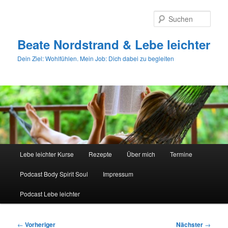
Zum
primären
Such
Inhalt
springen
Beate Nordstrand & Lebe leichter
Dein Ziel: Wohlfühlen. Mein Job: Dich dabei zu begleiten
Hauptmenü
Lebe leichter Kurse
Rezepte
Über mich
Termine
Podcast Body Spirit Soul
Impressum
Podcast Lebe leichter
Beitragsnavigation
←
Vorheriger
Nächster
→