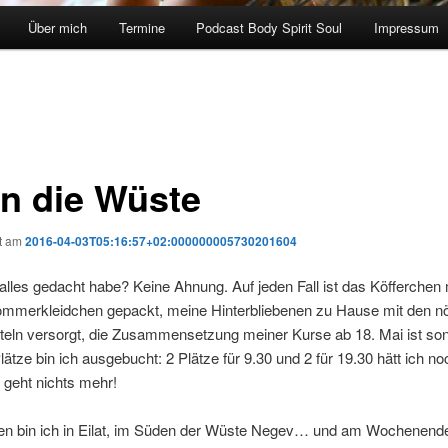
Über mich
Termine
Podcast Body Spirit Soul
Impressum
in die Wüste
ht am
2016-04-03T05:16:57+02:000000005730201604
alles gedacht habe? Keine Ahnung. Auf jeden Fall ist das Köfferchen 
mmerkleidchen gepackt, meine Hinterbliebenen zu Hause mit den nö
teln versorgt, die Zusammensetzung meiner Kurse ab 18. Mai ist son
Plätze bin ich ausgebucht: 2 Plätze für 9.30 und 2 für 19.30 hätt ich no
 geht nichts mehr!
n bin ich in Eilat, im Süden der Wüste Negev… und am Wochenende