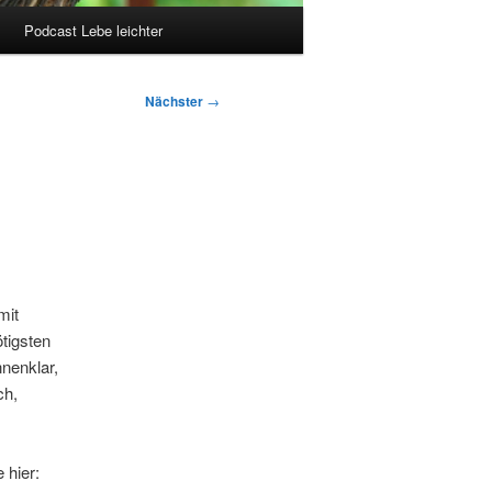
Podcast Lebe leichter
Nächster
→
mit
tigsten
nenklar,
ch,
 hier: