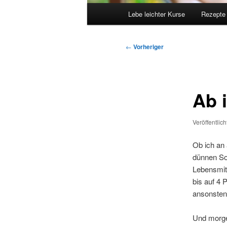
Hauptmenü
Lebe leichter Kurse
Rezepte
Beitragsnavigation
←
Vorheriger
Ab 
Veröffentlic
Ob ich an 
dünnen So
Lebensmit
bis auf 4 
ansonsten
Und morge