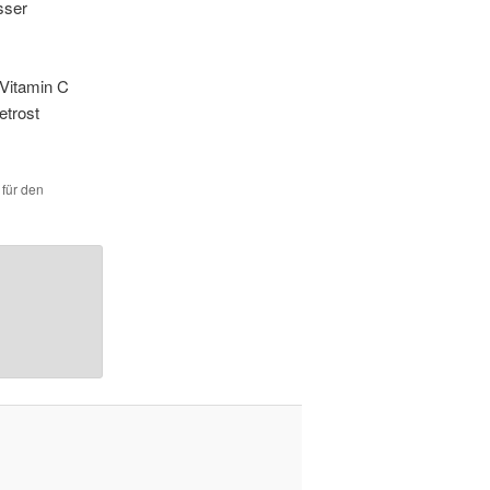
sser
 Vitamin C
etrost
 für den