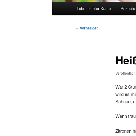
Hauptmenü
Lebe leichter Kurse
Rezepte
Beitragsnavigation
←
Vorheriger
Hei
Veröffentlic
War 2 Stun
wird es mi
Schnee, ei
Wenn frau 
Zitronen h