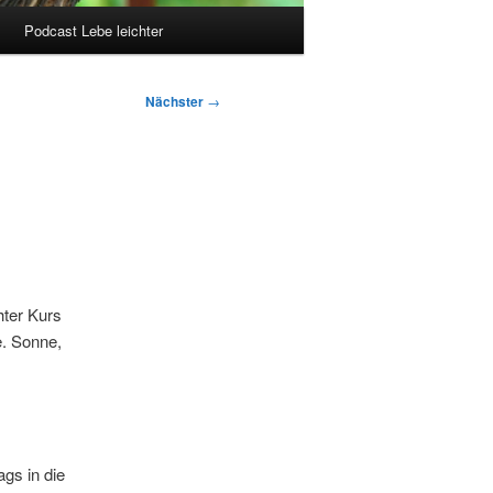
Podcast Lebe leichter
Nächster
→
hter Kurs
e. Sonne,
gs in die