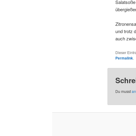
Salatsoße 
übergießen
Zitronensa
und trotz 
auch zwis
Dieser Eint
Permalink
.
Schre
Du musst
an