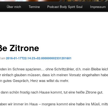
Über mich
Termine
Podcast Body Spirit Soul
Impressum
ße Zitrone
ht am
2016-01-17T22:14:23+02:000000002331201601
den im Schnee spazieren… ohne Schrittzähler, d.h. mein Bleibe leic
r einfach glauben müssen, dass ich meinen Vorsatz eingehalten hab
n gutes Gespräch, Herz was willst du mehr.
dann schön frostig nach Hause kommt, tut eine heiße Zitrone gut.
aben wir immer im Haus – morgens kommt eine halbe ins Müsli, mitta