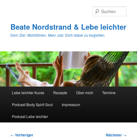
Zum
primären
Such
Inhalt
springen
Beate Nordstrand & Lebe leichter
Dein Ziel: Wohlfühlen. Mein Job: Dich dabei zu begleiten
Hauptmenü
Lebe leichter Kurse
Rezepte
Über mich
Termine
Podcast Body Spirit Soul
Impressum
Podcast Lebe leichter
Beitragsnavigation
←
Vorheriger
Nächster
→