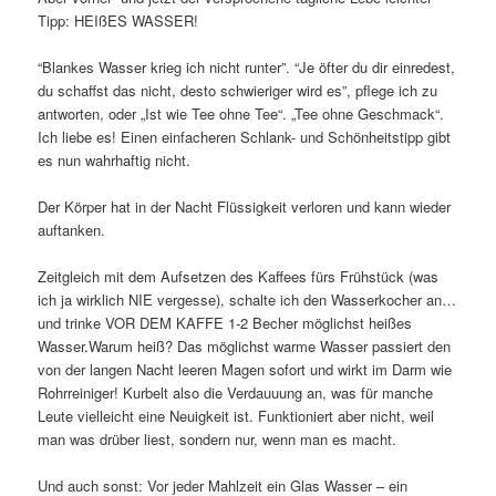
Tipp: HEIßES WASSER!
“Blankes Wasser krieg ich nicht runter”. “Je öfter du dir einredest,
du schaffst das nicht, desto schwieriger wird es”, pflege ich zu
antworten, oder „Ist wie Tee ohne Tee“. „Tee ohne Geschmack“.
Ich liebe es! Einen einfacheren Schlank- und Schönheitstipp gibt
es nun wahrhaftig nicht.
Der Körper hat in der Nacht Flüssigkeit verloren und kann wieder
auftanken.
Zeitgleich mit dem Aufsetzen des Kaffees fürs Frühstück (was
ich ja wirklich NIE vergesse), schalte ich den Wasserkocher an…
und trinke VOR DEM KAFFE 1-2 Becher möglichst heißes
Wasser.Warum heiß? Das möglichst warme Wasser passiert den
von der langen Nacht leeren Magen sofort und wirkt im Darm wie
Rohrreiniger! Kurbelt also die Verdauuung an, was für manche
Leute vielleicht eine Neuigkeit ist. Funktioniert aber nicht, weil
man was drüber liest, sondern nur, wenn man es macht.
Und auch sonst: Vor jeder Mahlzeit ein Glas Wasser – ein