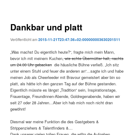
Dankbar und platt
Veröffentlicht am
2015-11-21T23:47:36+02:000000003630201511
„Was machst Du eigentlich heute?“, fragte mich mein Mann,
bevor ich mit meinem Kuchen,
wie echte Übermütter halt, nachts
um 24.00 Uhr gebacken
die häusliche Bühne verließ. „Ich sitz
unter einem Stuhl und feuer die anderen an“…sagte ich und habe
meinen Job als Cheerleeder mit Bravour gemeistert aber bin so
platt, als hätte ich den ganzen Tag auf der Bühne gestanden.
Eigentlich müsste es längst „Tradition“ sein, Inspirationstage,
Frauentage, Freundinnen-Abende, Goldregenabende, haben wir
seit 27 oder 28 Jahren…Aber ich hab mich noch nicht dran
gewöhnt!
Diesmal war meine Funktion die des Gastgebers &
Strippenziehers & Talentfinders &…
Dank unserer vielen tollen Frauen, die willig die Aufgaben