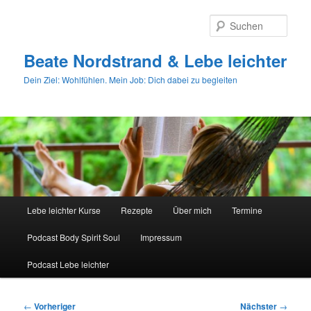
Zum
primären
Such
Inhalt
springen
Beate Nordstrand & Lebe leichter
Dein Ziel: Wohlfühlen. Mein Job: Dich dabei zu begleiten
Hauptmenü
Lebe leichter Kurse
Rezepte
Über mich
Termine
Podcast Body Spirit Soul
Impressum
Podcast Lebe leichter
Beitragsnavigation
←
Vorheriger
Nächster
→