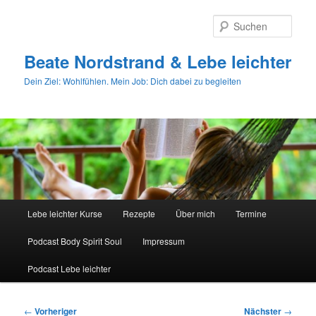
Zum
primären
Such
Inhalt
springen
Beate Nordstrand & Lebe leichter
Dein Ziel: Wohlfühlen. Mein Job: Dich dabei zu begleiten
Hauptmenü
Lebe leichter Kurse
Rezepte
Über mich
Termine
Podcast Body Spirit Soul
Impressum
Podcast Lebe leichter
Beitragsnavigation
←
Vorheriger
Nächster
→