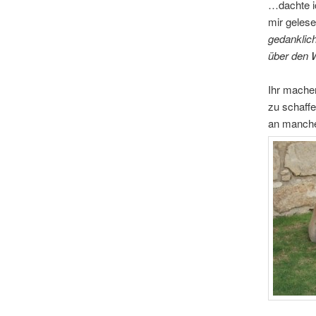
…dachte ic
mir gelese
gedanklich
über den W
Ihr mache
zu schaffe
an manche