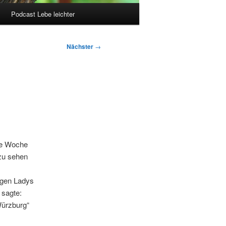
Podcast Lebe leichter
Nächster
→
zte Woche
 zu sehen
ngen Ladys
 sagte:
Würzburg“