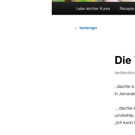
Hauptmenü
Lebe leichter Kurse
Rezepte
Beitragsnavigation
←
Vorheriger
Die 
Veröffentlic
..dachte i
in Jerusal
…dachte ic
umdrehte, 
„Ich kenn