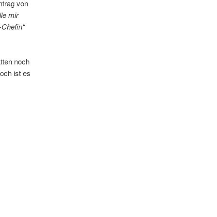
ntrag von
le mir
-Chefin“
tten noch
och ist es