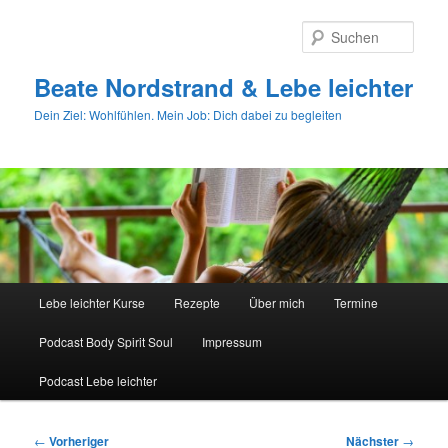
Zum
primären
Such
Inhalt
springen
Beate Nordstrand & Lebe leichter
Dein Ziel: Wohlfühlen. Mein Job: Dich dabei zu begleiten
Hauptmenü
Lebe leichter Kurse
Rezepte
Über mich
Termine
Podcast Body Spirit Soul
Impressum
Podcast Lebe leichter
Beitragsnavigation
←
Vorheriger
Nächster
→