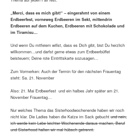
„Merci, dass es mich gibt!“ – eingerahmt von einem
Erdbeerfest, vorneweg Erdbeeren im Sekt, mittendrin
Erdbeeren auf dem Kuchen, Erdbeeren mit Schokolade und
im Tiramisu…
Und wenn Du mitfeiern willst, dass es Dich gibt, bist Du herzlich
willkommen…und darfst gerne etwas zum Erdbeerbüffet
beisteuern; Deine rote Eintrittskarte sozusagen…
Zum Vormerken: Auch der Termin für den nächsten Frauentag
steht: Sa. 21. November
Also: 21. Mai Erdbeerfest und ein halbes Jahr später am 21.
November Frauentag…
Nur welches Thema das Sisterhoodwochenende haben wir noch
nicht klar. Die Ladies haben die Katze im Sack gebucht
und nein,
ich werde kein Lebe leichter Wochenende daraus machen, Beruf
und Sisterhood halten wir mal hübsch getrennt.