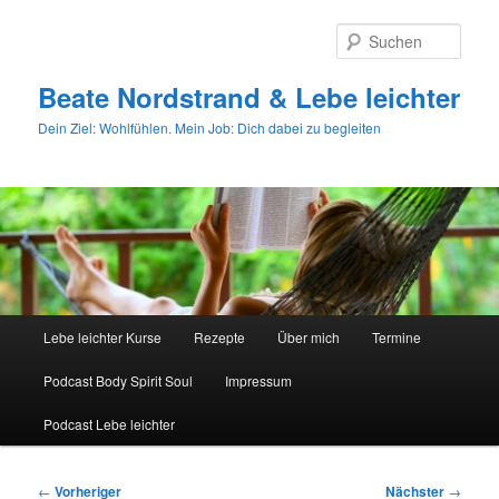
Zum
primären
Such
Inhalt
springen
Beate Nordstrand & Lebe leichter
Dein Ziel: Wohlfühlen. Mein Job: Dich dabei zu begleiten
Hauptmenü
Lebe leichter Kurse
Rezepte
Über mich
Termine
Podcast Body Spirit Soul
Impressum
Podcast Lebe leichter
Beitragsnavigation
←
Vorheriger
Nächster
→