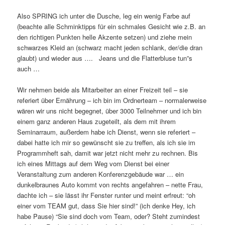
Also SPRING ich unter die Dusche, leg ein wenig Farbe auf
(beachte alle Schminktipps für ein schmales Gesicht wie z.B. an
den richtigen Punkten helle Akzente setzen) und ziehe mein
schwarzes Kleid an (schwarz macht jeden schlank, der/die dran
glaubt) und wieder aus …. Jeans und die Flatterbluse tun”s
auch …
Wir nehmen beide als Mitarbeiter an einer Freizeit teil – sie
referiert über Ernährung – ich bin im Ordnerteam – normalerweise
wären wir uns nicht begegnet, über 3000 Teilnehmer und ich bin
einem ganz anderen Haus zugeteilt, als dem mit ihrem
Seminarraum, außerdem habe ich Dienst, wenn sie referiert –
dabei hatte ich mir so gewünscht sie zu treffen, als ich sie im
Programmheft sah, damit war jetzt nicht mehr zu rechnen. Bis
ich eines Mittags auf dem Weg vom Dienst bei einer
Veranstaltung zum anderen Konferenzgebäude war … ein
dunkelbraunes Auto kommt von rechts angefahren – nette Frau,
dachte ich – sie lässt ihr Fenster runter und meint erfreut: “oh
einer vom TEAM gut, dass Sie hier sind!” (ich denke Hey, ich
habe Pause) “Sie sind doch vom Team, oder? Steht zumindest