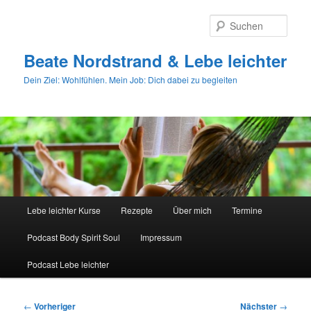
Zum
primären
Such
Inhalt
springen
Beate Nordstrand & Lebe leichter
Dein Ziel: Wohlfühlen. Mein Job: Dich dabei zu begleiten
Hauptmenü
Lebe leichter Kurse
Rezepte
Über mich
Termine
Podcast Body Spirit Soul
Impressum
Podcast Lebe leichter
Beitragsnavigation
←
Vorheriger
Nächster
→