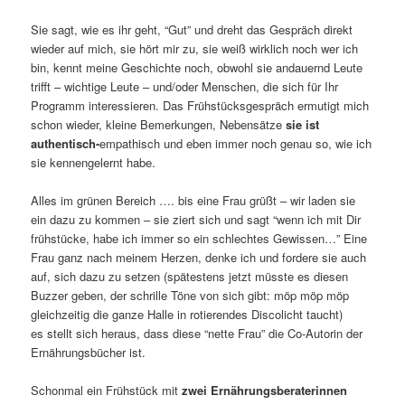
Sie sagt, wie es ihr geht, “Gut” und dreht das Gespräch direkt
wieder auf mich, sie hört mir zu, sie weiß wirklich noch wer ich
bin, kennt meine Geschichte noch, obwohl sie andauernd Leute
trifft – wichtige Leute – und/oder Menschen, die sich für Ihr
Programm interessieren. Das Frühstücksgespräch ermutigt mich
schon wieder, kleine Bemerkungen, Nebensätze
sie ist
authentisch-
empathisch und eben immer noch genau so, wie ich
sie kennengelernt habe.
Alles im grünen Bereich …. bis eine Frau grüßt – wir laden sie
ein dazu zu kommen – sie ziert sich und sagt “wenn ich mit Dir
frühstücke, habe ich immer so ein schlechtes Gewissen…” Eine
Frau ganz nach meinem Herzen, denke ich und fordere sie auch
auf, sich dazu zu setzen (spätestens jetzt müsste es diesen
Buzzer geben, der schrille Töne von sich gibt: möp möp möp
gleichzeitig die ganze Halle in rotierendes Discolicht taucht)
es stellt sich heraus, dass diese “nette Frau” die Co-Autorin der
Ernährungsbücher ist.
Schonmal ein Frühstück mit
zwei Ernährungsberaterinnen