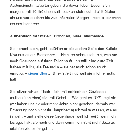
Außendienstmitarbeiter geben, die davon leben Essen sich
morgens mit 10 Brötchen satt, packen sich noch drei Brötchen
ein und warten dann bis zum nächsten Morgen – vorstellbar wenn
ich das hier sehe.
Authentisch
fällt mir ein:
Brötchen, Käse, Marmelade
…
Sie kommt auch, geht natürlich an die andere Seite des Buffets:
Kiwi aus einem Eierbecher … Nein ich schau nicht hin, was sie
noch Gesundes auf ihren Teller häuft. Ich
will eine gute Zeit
haben mit ihr, als Freundin
– sie hat mich schon so oft
ermutigt –
dieser Blog
z. B. existiert nur, weil sie mich ermutigt
hat!!
So, sitzen wir am Tisch – ich, mit schlechtem Gewissen
(authentisch eben) sie, mit Gebet – “Wie geht es Dir?” fragt sie
(wir haben uns 12 oder mehr Jahre nicht gesehen, damals war
Ernährung noch nicht ihr Hauptthema) ich wollte wissen, wie es
ihr geht – und stelle diese Gegenfrage, weil ich weiß, wenn ich
loslege, hakt sie nach und dann komm ich nicht mehr dazu zu
erfahren wie es ihr geht …