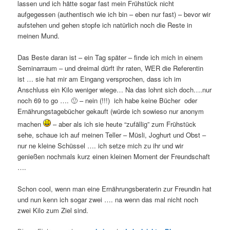
lassen und ich hätte sogar fast mein Frühstück nicht
aufgegessen (authentisch wie ich bin – eben nur fast) – bevor wir
aufstehen und gehen stopfe ich natürlich noch die Reste in
meinen Mund.
Das Beste daran ist – ein Tag später – finde ich mich in einem
Seminarraum – und dreimal dürft ihr raten, WER die Referentin
ist … sie hat mir am Eingang versprochen, dass ich im
Anschluss ein Kilo weniger wiege… Na das lohnt sich doch….nur
noch 69 to go …. 🙂 – nein (!!!) ich habe keine Bücher oder
Ernährungstagebücher gekauft (würde ich sowieso nur anonym
machen
– aber als ich sie heute “zufällig” zum Frühstück
sehe, schaue ich auf meinen Teller – Müsli, Joghurt und Obst –
nur ne kleine Schüssel …. ich setze mich zu ihr und wir
genießen nochmals kurz einen kleinen Moment der Freundschaft
….
Schon cool, wenn man eine Ernährungsberaterin zur Freundin hat
und nun kenn ich sogar zwei …. na wenn das mal nicht noch
zwei Kilo zum Ziel sind.