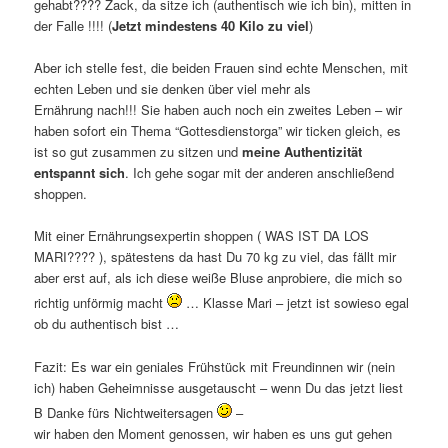
gehabt???? Zack, da sitze ich (authentisch wie ich bin), mitten in
der Falle !!!! (
Jetzt mindestens 40 Kilo zu viel
)
Aber ich stelle fest, die beiden Frauen sind echte Menschen, mit
echten Leben und sie denken über viel mehr als
Ernährung nach!!! Sie haben auch noch ein zweites Leben – wir
haben sofort ein Thema “Gottesdienstorga” wir ticken gleich, es
ist so gut zusammen zu sitzen und
meine Authentizität
entspannt sich
. Ich gehe sogar mit der anderen anschließend
shoppen.
Mit einer Ernährungsexpertin shoppen ( WAS IST DA LOS
MARI???? ), spätestens da hast Du 70 kg zu viel, das fällt mir
aber erst auf, als ich diese weiße Bluse anprobiere, die mich so
richtig unförmig macht
… Klasse Mari – jetzt ist sowieso egal
ob du authentisch bist …
Fazit: Es war ein geniales Frühstück mit Freundinnen wir (nein
ich) haben Geheimnisse ausgetauscht – wenn Du das jetzt liest
B Danke fürs Nichtweitersagen
–
wir haben den Moment genossen, wir haben es uns gut gehen