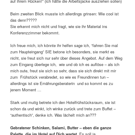
auf ihrem Rücken!” (ich hätte die Arbeitsjacke ausziehen sollen)
Beim zweiten Blick musste ich allerdings grinsen: Wie cool ist
das denn?????
Sie erkennt mich nicht und fragt, wie sie ihr Material ins
Konferenzzimmer bekommt.
Ich freue mich, ich könnte ihr helfen sage ich, “fahren Sie mal
zum Haupteingang” SIE betone ich besonders, sie merkt es
nicht, sie freut sich nur sehr über dieses Angebot. Auf dem Weg
zum Eingang überlege ich, wie und ob ich es auflöse – als ich
mich oute, freut sie sich so sehr, dass sie sich direkt mit mir
zum Frühstück verabredet, so wie es Freundinnen tun –
allerdings ist sie Ernährungsberaterin und so kommt es zu
jenem Moment …
Stark und mutig betrete ich den Hotelfrühstücksraum, sie ist
schon da und winkt, ich winke zurück und trete zum Buffet –
“authentisch”, denke ich. Was lächelt mich an???
Gebratener Schinken, Salami, Butter – eben die ganze
Palette, die im Hotel auf Dich wartet.
Es soll ja