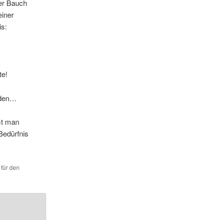
er Bauch
einer
is:
te!
erden…
mt man
Bedürfnis
 für den