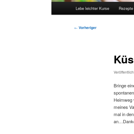
Hauptmenü
Lebe leichter Kurse
Rezepte
Beitragsnavigation
←
Vorheriger
Küs
Veröffentlic
Bringe ei
spontanen
Heimweg v
meines Vat
mal in den
an…Danke!