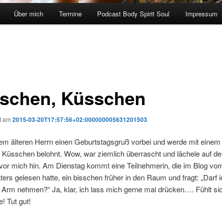
Über mich
Termine
Podcast Body Spirit Soul
Impressum
schen, Küsschen
ht am
2015-03-20T17:57:56+02:000000005631201503
nem älteren Herrn einen Geburtstagsgruß vorbei und werde mit einem
 Küsschen belohnt. Wow, war ziemlich überrascht und lächele auf d
or mich hin. Am Dienstag kommt eine Teilnehmerin, die im Blog vo
ers gelesen hatte, ein bisschen früher in den Raum und fragt: „Darf 
 Arm nehmen?“ Ja, klar, ich lass mich gerne mal drücken…. Fühlt si
 Tut gut!