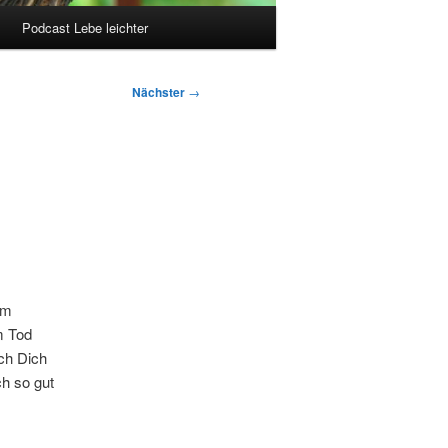
Podcast Lebe leichter
Nächster
→
em
m Tod
ich Dich
ch so gut