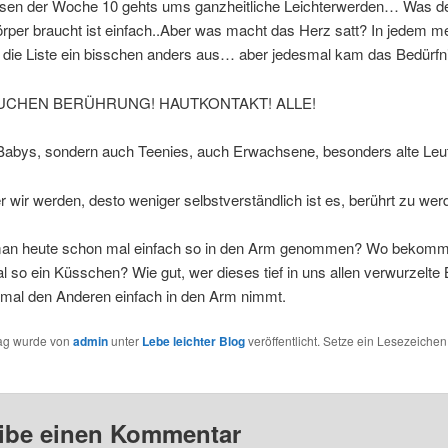
rsen der Woche 10 gehts ums ganzheitliche Leichterwerden… Was d
rper braucht ist einfach..Aber was macht das Herz satt? In jedem m
 die Liste ein bisschen anders aus… aber jedesmal kam das Bedürfn
UCHEN BERÜHRUNG! HAUTKONTAKT! ALLE!
 Babys, sondern auch Teenies, auch Erwachsene, besonders alte Leu
er wir werden, desto weniger selbstverständlich ist es, berührt zu w
an heute schon mal einfach so in den Arm genommen? Wo bekom
l so ein Küsschen? Wie gut, wer dieses tief in uns allen verwurzelte 
 mal den Anderen einfach in den Arm nimmt.
rag wurde von
admin
unter
Lebe leichter Blog
veröffentlicht. Setze ein Lesezeichen
ibe einen Kommentar