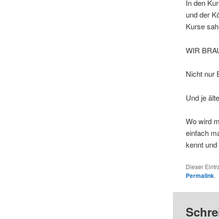
In den Ku
und der Kö
Kurse sah
WIR BRA
Nicht nur
Und je ält
Wo wird m
einfach ma
kennt und
Dieser Eint
Permalink
.
Schre