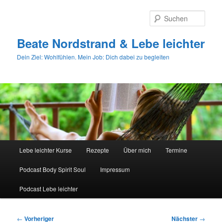
Zum
primären
Such
Inhalt
springen
Beate Nordstrand & Lebe leichter
Dein Ziel: Wohlfühlen. Mein Job: Dich dabei zu begleiten
Hauptmenü
Lebe leichter Kurse
Rezepte
Über mich
Termine
Podcast Body Spirit Soul
Impressum
Podcast Lebe leichter
Beitragsnavigation
←
Vorheriger
Nächster
→