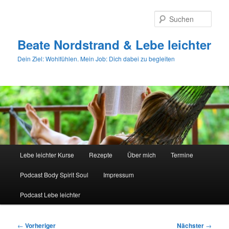
Zum
primären
Such
Inhalt
springen
Beate Nordstrand & Lebe leichter
Dein Ziel: Wohlfühlen. Mein Job: Dich dabei zu begleiten
Hauptmenü
Lebe leichter Kurse
Rezepte
Über mich
Termine
Podcast Body Spirit Soul
Impressum
Podcast Lebe leichter
Beitragsnavigation
←
Vorheriger
Nächster
→