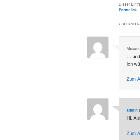
Dieser Eint
Permalink
.
2 GEDANKEN 
Alexan
… und 
Ich wü
Zum A
admin
s
Hi, Al
Zum A