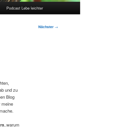
Podcast Lebe leichter
Nächster
→
hten,
 ab und zu
nen Blog
r meine
 mache.
ara
..warum