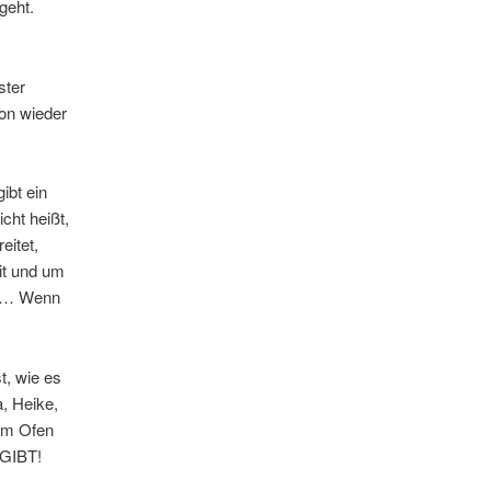
geht.
ster
on wieder
ibt ein
cht heißt,
eitet,
it und um
EN… Wenn
t, wie es
, Heike,
dem Ofen
GIBT!