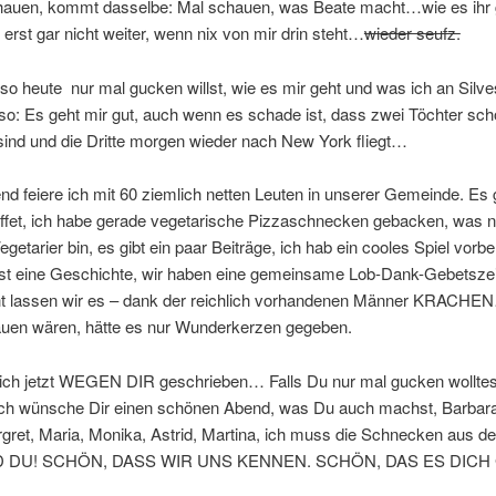
chauen, kommt dasselbe: Mal schauen, was Beate macht…wie es ihr 
t erst gar nicht weiter, wenn nix von mir drin steht…
wieder seufz.
lso heute nur mal gucken willst, wie es mir geht und was ich an Silve
o: Es geht mir gut, auch wenn es schade ist, dass zwei Töchter sch
sind und die Dritte morgen wieder nach New York fliegt…
d feiere ich mit 60 ziemlich netten Leuten in unserer Gemeinde. Es g
ffet, ich habe gerade vegetarische Pizzaschnecken gebacken, was ni
getarier bin, es gibt ein paar Beiträge, ich hab ein cooles Spiel vorber
est eine Geschichte, wir haben eine gemeinsame Lob-Dank-Gebetsze
ht lassen wir es – dank der reichlich vorhandenen Männer KRACH
rauen wären, hätte es nur Wunderkerzen gegeben.
ich jetzt WEGEN DIR geschrieben… Falls Du nur mal gucken wolltes
 Ich wünsche Dir einen schönen Abend, was Du auch machst, Barbara
rgret, Maria, Monika, Astrid, Martina, ich muss die Schnecken aus 
D DU! SCHÖN, DASS WIR UNS KENNEN. SCHÖN, DAS ES DICH 