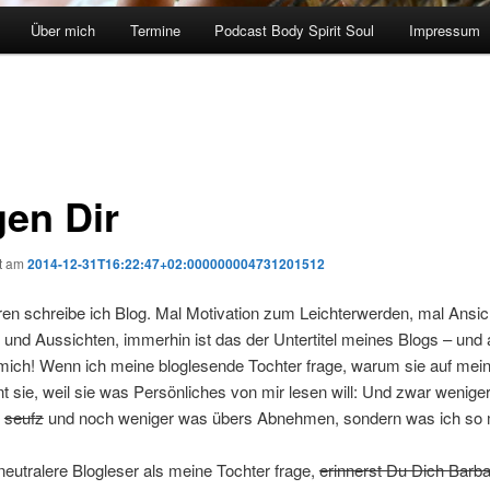
Über mich
Termine
Podcast Body Spirit Soul
Impressum
en Dir
ht am
2014-12-31T16:22:47+02:000000004731201512
ren schreibe ich Blog. Mal Motivation zum Leichterwerden, mal Ansic
 und Aussichten, immerhin ist das der Untertitel meines Blogs – und
mich! Wenn ich meine bloglesende Tochter frage, warum sie auf mei
t sie, weil sie was Persönliches von mir lesen will: Und zwar wenige
n
seufz
und noch weniger was übers Abnehmen, sondern was ich so
eutralere Blogleser als meine Tochter frage,
erinnerst Du Dich Barb