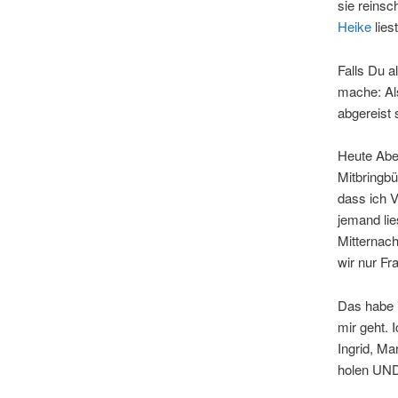
sie reins
Heike
lies
Falls Du a
mache: Als
abgereist 
Heute Aben
Mitbringbü
dass ich Ve
jemand li
Mitternac
wir nur F
Das habe 
mir geht.
Ingrid, Ma
holen UN