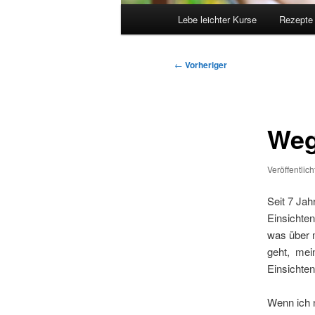
Hauptmenü
Lebe leichter Kurse
Rezepte
Beitragsnavigation
←
Vorheriger
Weg
Veröffentlic
Seit 7 Jah
Einsichten
was über 
geht, mein
Einsichte
Wenn ich n