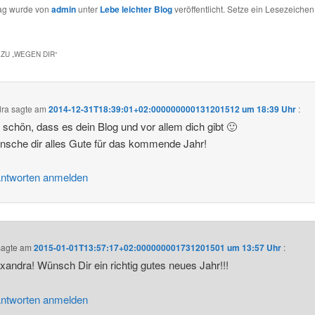
rag wurde von
admin
unter
Lebe leichter Blog
veröffentlicht. Setze ein Lesezeichen
ZU „
WEGEN DIR
“
dra
sagte am
2014-12-31T18:39:01+02:000000000131201512 um 18:39 Uhr
:
schön, dass es dein Blog und vor allem dich gibt 🙂
nsche dir alles Gute für das kommende Jahr!
ntworten anmelden
agte am
2015-01-01T13:57:17+02:000000001731201501 um 13:57 Uhr
:
exandra! Wünsch Dir ein richtig gutes neues Jahr!!!
ntworten anmelden