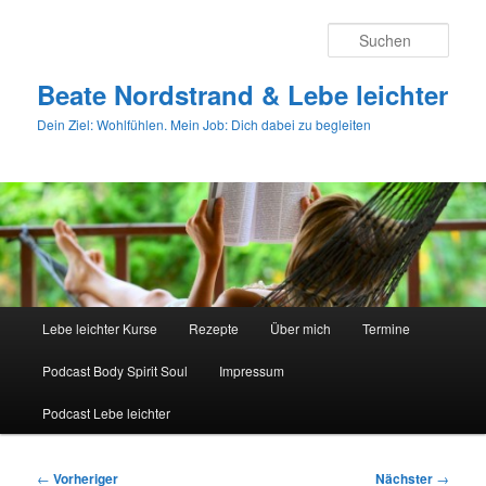
Zum
primären
Such
Inhalt
springen
Beate Nordstrand & Lebe leichter
Dein Ziel: Wohlfühlen. Mein Job: Dich dabei zu begleiten
Hauptmenü
Lebe leichter Kurse
Rezepte
Über mich
Termine
Podcast Body Spirit Soul
Impressum
Podcast Lebe leichter
Beitragsnavigation
←
Vorheriger
Nächster
→