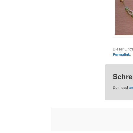
Dieser Eint
Permalink
.
Schre
Du musst
an