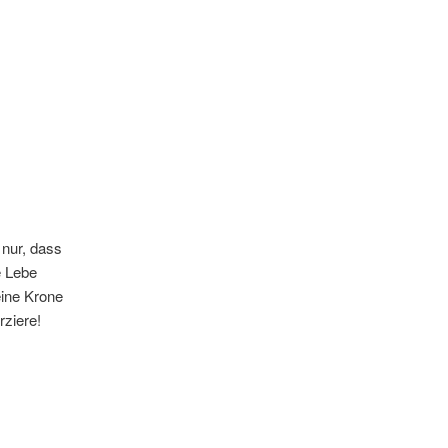
 nur, dass
e Lebe
eine Krone
rziere!