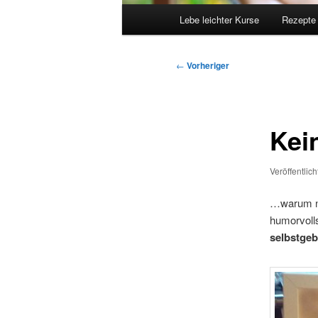
Hauptmenü
Lebe leichter Kurse
Rezepte
Beitragsnavigation
←
Vorheriger
Kei
Veröffentlic
…warum ni
humorvoll
selbstgeb