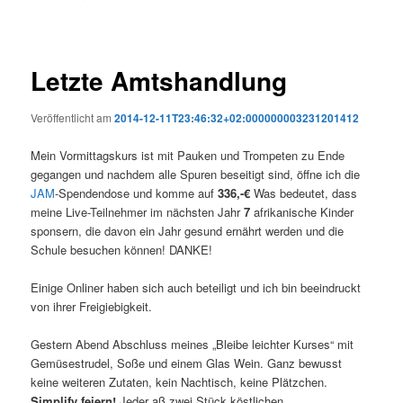
Letzte Amtshandlung
Veröffentlicht am
2014-12-11T23:46:32+02:000000003231201412
Mein Vormittagskurs ist mit Pauken und Trompeten zu Ende
gegangen und nachdem alle Spuren beseitigt sind, öffne ich die
JAM
-Spendendose und komme auf
336,-€
Was bedeutet, dass
meine Live-Teilnehmer im nächsten Jahr
7
afrikanische Kinder
sponsern, die davon ein Jahr gesund ernährt werden und die
Schule besuchen können! DANKE!
Einige Onliner haben sich auch beteiligt und ich bin beeindruckt
von ihrer Freigiebigkeit.
Gestern Abend Abschluss meines „Bleibe leichter Kurses“ mit
Gemüsestrudel, Soße und einem Glas Wein. Ganz bewusst
keine weiteren Zutaten, kein Nachtisch, keine Plätzchen.
Simplify feiern!
Jeder aß zwei Stück köstlichen