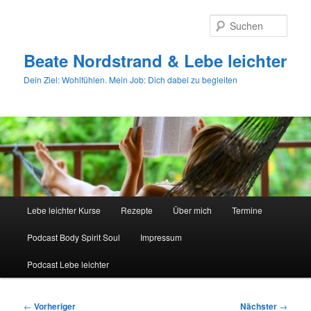
Zum
primären
Such
Inhalt
springen
Beate Nordstrand & Lebe leichter
Dein Ziel: Wohlfühlen. Mein Job: Dich dabei zu begleiten
Hauptmenü
Lebe leichter Kurse
Rezepte
Über mich
Termine
Podcast Body Spirit Soul
Impressum
Podcast Lebe leichter
Beitragsnavigation
←
Vorheriger
Nächster
→