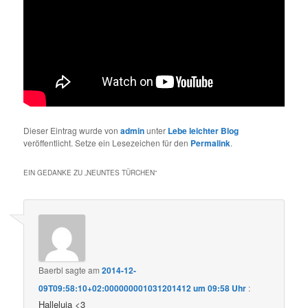
Dieser Eintrag wurde von
admin
unter
Lebe leichter Blog
veröffentlicht. Setze ein Lesezeichen für den
Permalink
.
EIN GEDANKE ZU „
NEUNTES TÜRCHEN
“
Baerbl
sagte am
2014-12-
09T09:58:10+02:000000001031201412 um 09:58 Uhr
:
Halleluja <3