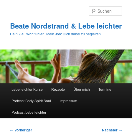
Zum
primären
Such
Inhalt
springen
Beate Nordstrand & Lebe leichter
Dein Ziel: Wohlfühlen. Mein Job: Dich dabei zu begleiten
Hauptmenü
Lebe leichter Kurse
Rezepte
Über mich
Termine
Podcast Body Spirit Soul
Impressum
Podcast Lebe leichter
Beitragsnavigation
←
Vorheriger
Nächster
→