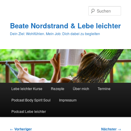
Zum
primären
Such
Inhalt
springen
Beate Nordstrand & Lebe leichter
Dein Ziel: Wohlfühlen. Mein Job: Dich dabei zu begleiten
Hauptmenü
Lebe leichter Kurse
Rezepte
Über mich
Termine
Podcast Body Spirit Soul
Impressum
Podcast Lebe leichter
Beitragsnavigation
←
Vorheriger
Nächster
→