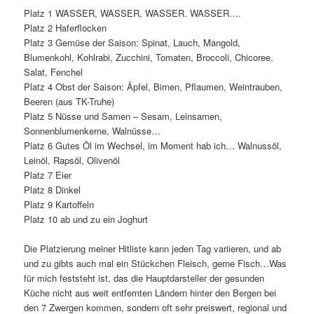
Platz 1 WASSER, WASSER, WASSER. WASSER….
Platz 2 Haferflocken
Platz 3 Gemüse der Saison: Spinat, Lauch, Mangold,
Blumenkohl, Kohlrabi, Zucchini, Tomaten, Broccoli, Chicoree,
Salat, Fenchel
Platz 4 Obst der Saison: Äpfel, Birnen, Pflaumen, Weintrauben,
Beeren (aus TK-Truhe)
Platz 5 Nüsse und Samen – Sesam, Leinsamen,
Sonnenblumenkerne, Walnüsse…
Platz 6 Gutes Öl im Wechsel, im Moment hab ich… Walnussöl,
Leinöl, Rapsöl, Olivenöl
Platz 7 Eier
Platz 8 Dinkel
Platz 9 Kartoffeln
Platz 10 ab und zu ein Joghurt
Die Platzierung meiner Hitliste kann jeden Tag variieren, und ab
und zu gibts auch mal ein Stückchen Fleisch, gerne Fisch…Was
für mich feststeht ist, das die Hauptdarsteller der gesunden
Küche nicht aus weit entfernten Ländern hinter den Bergen bei
den 7 Zwergen kommen, sondern oft sehr preiswert, regional und