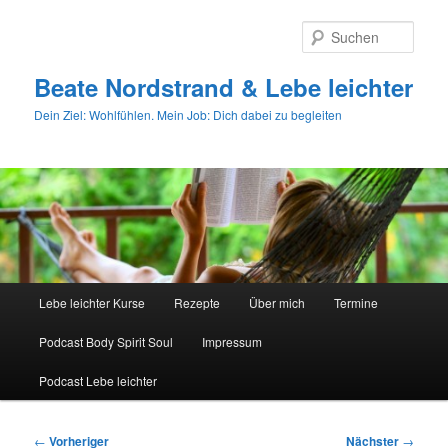
Zum
primären
Such
Inhalt
springen
Beate Nordstrand & Lebe leichter
Dein Ziel: Wohlfühlen. Mein Job: Dich dabei zu begleiten
Hauptmenü
Lebe leichter Kurse
Rezepte
Über mich
Termine
Podcast Body Spirit Soul
Impressum
Podcast Lebe leichter
Beitragsnavigation
←
Vorheriger
Nächster
→