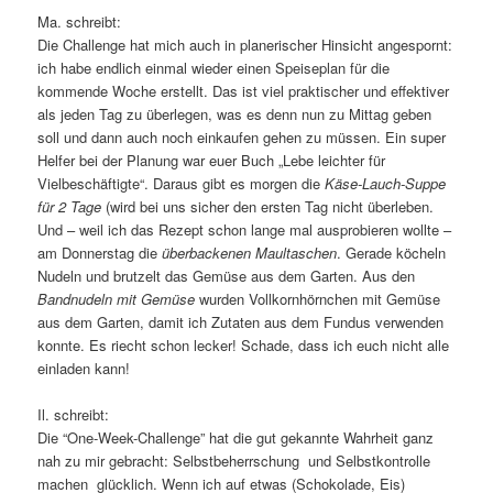
Ma. schreibt:
Die Challenge hat mich auch in planerischer Hinsicht angespornt:
ich habe endlich einmal wieder einen Speiseplan für die
kommende Woche erstellt. Das ist viel praktischer und effektiver
als jeden Tag zu überlegen, was es denn nun zu Mittag geben
soll und dann auch noch einkaufen gehen zu müssen. Ein super
Helfer bei der Planung war euer Buch „Lebe leichter für
Vielbeschäftigte“. Daraus gibt es morgen die
Käse-Lauch-Suppe
für 2 Tage
(wird bei uns sicher den ersten Tag nicht überleben.
Und – weil ich das Rezept schon lange mal ausprobieren wollte –
am Donnerstag die
überbackenen Maultaschen
. Gerade köcheln
Nudeln und brutzelt das Gemüse aus dem Garten. Aus den
Bandnudeln mit Gemüse
wurden Vollkornhörnchen mit Gemüse
aus dem Garten, damit ich Zutaten aus dem Fundus verwenden
konnte. Es riecht schon lecker! Schade, dass ich euch nicht alle
einladen kann!
Il. schreibt:
Die “One-Week-Challenge” hat die gut gekannte Wahrheit ganz
nah zu mir gebracht: Selbstbeherrschung und Selbstkontrolle
machen glücklich. Wenn ich auf etwas (Schokolade, Eis)