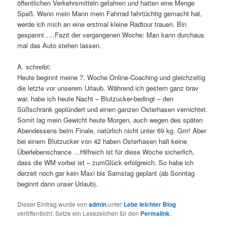
öffentlichen Verkehrsmitteln gefahren und hatten eine Menge
Spaß. Wenn mein Mann mein Fahrrad fahrtüchtig gemacht hat,
werde ich mich an eine erstmal kleine Radtour trauen. Bin
gespannt…..Fazit der vergangenen Woche: Man kann durchaus
mal das Auto stehen lassen.
A. schreibt:
Heute beginnt meine 7. Woche Online-Coaching und gleichzeitig
die letzte vor unserem Urlaub. Während ich gestern ganz brav
war, habe ich heute Nacht – Blutzucker-bedingt – den
Süßschrank geplündert und einen ganzen Osterhasen vernichtet.
Somit lag mein Gewicht heute Morgen, auch wegen des späten
Abendessens beim Finale, natürlich nicht unter 69 kg. Grrr! Aber
bei einem Blutzucker von 42 haben Osterhasen halt keine
Überlebenschance …Hilfreich ist für diese Woche sicherlich,
dass die WM vorbei ist – zumGlück erfolgreich. So habe ich
derzeit noch gar kein Maxi bis Samstag geplant (ab Sonntag
beginnt dann unser Urlaub).
Dieser Eintrag wurde von
admin
unter
Lebe leichter Blog
veröffentlicht. Setze ein Lesezeichen für den
Permalink
.