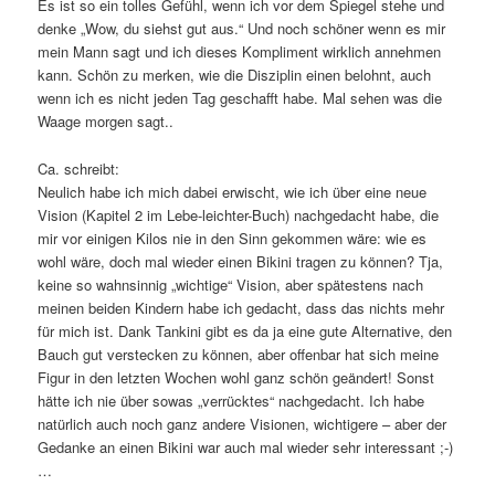
Es ist so ein tolles Gefühl, wenn ich vor dem Spiegel stehe und
denke „Wow, du siehst gut aus.“ Und noch schöner wenn es mir
mein Mann sagt und ich dieses Kompliment wirklich annehmen
kann. Schön zu merken, wie die Disziplin einen belohnt, auch
wenn ich es nicht jeden Tag geschafft habe. Mal sehen was die
Waage morgen sagt..
Ca. schreibt:
Neulich habe ich mich dabei erwischt, wie ich über eine neue
Vision (Kapitel 2 im Lebe-leichter-Buch) nachgedacht habe, die
mir vor einigen Kilos nie in den Sinn gekommen wäre: wie es
wohl wäre, doch mal wieder einen Bikini tragen zu können? Tja,
keine so wahnsinnig „wichtige“ Vision, aber spätestens nach
meinen beiden Kindern habe ich gedacht, dass das nichts mehr
für mich ist. Dank Tankini gibt es da ja eine gute Alternative, den
Bauch gut verstecken zu können, aber offenbar hat sich meine
Figur in den letzten Wochen wohl ganz schön geändert! Sonst
hätte ich nie über sowas „verrücktes“ nachgedacht. Ich habe
natürlich auch noch ganz andere Visionen, wichtigere – aber der
Gedanke an einen Bikini war auch mal wieder sehr interessant ;-)
…