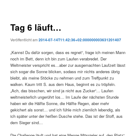
Tag 6 läuft…
Veröffentlicht am
2014-07-14T11:42:36+02:000000003631201407
„Kannst Du dafür sorgen, dass es regnet“, frage ich meinen Mann
noch im Bett, denn ich bin zum Laufen verabredet. Der
Weltmeister verspricht es…aber zur ausgemachten Laufzeit lässt
sich sogar die Sonne blicken, sodass mir nichts anderes übrig
bleibt, als meine Stöcke zu nehmen und zum Treffpunkt zu
walken. Kaum tritt S. aus dem Haus, beginnt es zu tröpfeln.
„Ach, das bisschen, wir sind ja nicht aus Zucker“… Laufen
weltmeisterlich ungerührt los… Im Laufe der nächsten Stunde
haben wir die Hälfte Sonne, die Hälfte Regen, aber mehr
gekichert als sonst… und ich fühle mich ziemlich lebendig, als
ich später unter der heißen Dusche stehe. Das ist der Stoff, aus
dem Sieger sind…
Die Challenge läuft und hat eine Menge Mitspieler auf „den Platz“