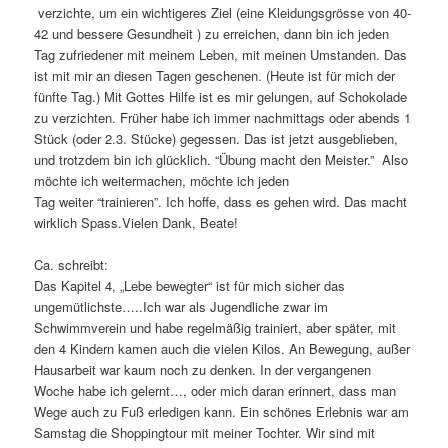
verzichte, um ein wichtigeres Ziel (eine Kleidungsgrösse von 40-
42 und bessere Gesundheit ) zu erreichen, dann bin ich jeden
Tag zufriedener mit meinem Leben, mit meinen Umstanden. Das
ist mit mir an diesen Tagen geschenen. (Heute ist für mich der
fünfte Tag.) Mit Gottes Hilfe ist es mir gelungen, auf Schokolade
zu verzichten. Früher habe ich immer nachmittags oder abends 1
Stück (oder 2.3. Stücke) gegessen. Das ist jetzt ausgeblieben,
und trotzdem bin ich glücklich. “Übung macht den Meister.” Also
möchte ich weitermachen, möchte ich jeden
Tag weiter “trainieren”. Ich hoffe, dass es gehen wird. Das macht
wirklich Spass.Vielen Dank, Beate!
Ca. schreibt:
Das Kapitel 4, „Lebe bewegter“ ist für mich sicher das
ungemütlichste…..Ich war als Jugendliche zwar im
Schwimmverein und habe regelmäßig trainiert, aber später, mit
den 4 Kindern kamen auch die vielen Kilos. An Bewegung, außer
Hausarbeit war kaum noch zu denken. In der vergangenen
Woche habe ich gelernt…, oder mich daran erinnert, dass man
Wege auch zu Fuß erledigen kann. Ein schönes Erlebnis war am
Samstag die Shoppingtour mit meiner Tochter. Wir sind mit