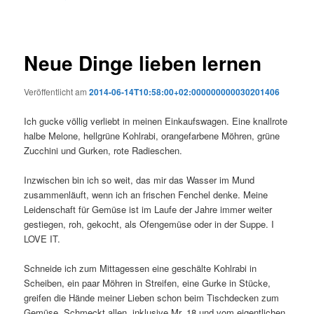
Neue Dinge lieben lernen
Veröffentlicht am
2014-06-14T10:58:00+02:000000000030201406
Ich gucke völlig verliebt in meinen Einkaufswagen. Eine knallrote
halbe Melone, hellgrüne Kohlrabi, orangefarbene Möhren, grüne
Zucchini und Gurken, rote Radieschen.
Inzwischen bin ich so weit, das mir das Wasser im Mund
zusammenläuft, wenn ich an frischen Fenchel denke. Meine
Leidenschaft für Gemüse ist im Laufe der Jahre immer weiter
gestiegen, roh, gekocht, als Ofengemüse oder in der Suppe. I
LOVE IT.
Schneide ich zum Mittagessen eine geschälte Kohlrabi in
Scheiben, ein paar Möhren in Streifen, eine Gurke in Stücke,
greifen die Hände meiner Lieben schon beim Tischdecken zum
Gemüse. Schmeckt allen, inklusive Mr. 18 und vom eigentlichen