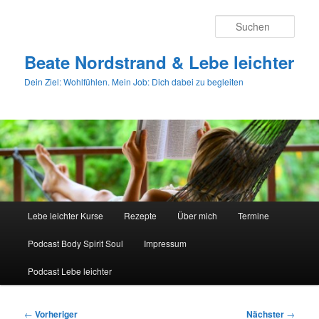
Zum
primären
Such
Inhalt
springen
Beate Nordstrand & Lebe leichter
Dein Ziel: Wohlfühlen. Mein Job: Dich dabei zu begleiten
Hauptmenü
Lebe leichter Kurse
Rezepte
Über mich
Termine
Podcast Body Spirit Soul
Impressum
Podcast Lebe leichter
Beitragsnavigation
←
Vorheriger
Nächster
→