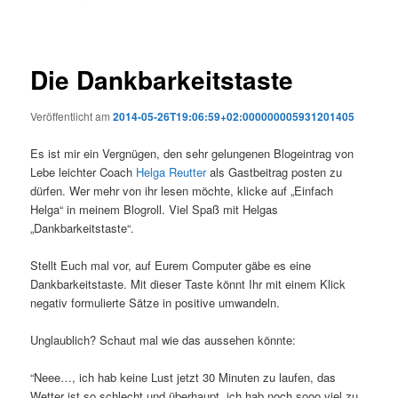
Die Dankbarkeitstaste
Veröffentlicht am
2014-05-26T19:06:59+02:000000005931201405
Es ist mir ein Vergnügen, den sehr gelungenen Blogeintrag von
Lebe leichter Coach
Helga Reutter
als Gastbeitrag posten zu
dürfen. Wer mehr von ihr lesen möchte, klicke auf „Einfach
Helga“ in meinem Blogroll. Viel Spaß mit Helgas
„Dankbarkeitstaste“.
Stellt Euch mal vor, auf Eurem Computer gäbe es eine
Dankbarkeitstaste. Mit dieser Taste könnt Ihr mit einem Klick
negativ formulierte Sätze in positive umwandeln.
Unglaublich? Schaut mal wie das aussehen könnte:
“Neee…, ich hab keine Lust jetzt 30 Minuten zu laufen, das
Wetter ist so schlecht und überhaupt, ich hab noch sooo viel zu