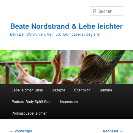
Zum
primären
Such
Inhalt
springen
Beate Nordstrand & Lebe leichter
Dein Ziel: Wohlfühlen. Mein Job: Dich dabei zu begleiten
Hauptmenü
Lebe leichter Kurse
Rezepte
Über mich
Termine
Podcast Body Spirit Soul
Impressum
Podcast Lebe leichter
Beitragsnavigation
←
Vorheriger
Nächster
→