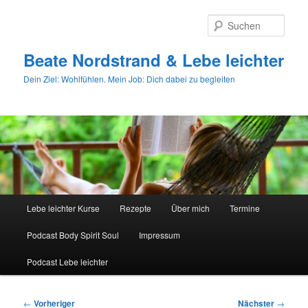
Zum
primären
Such
Inhalt
springen
Beate Nordstrand & Lebe leichter
Dein Ziel: Wohlfühlen. Mein Job: Dich dabei zu begleiten
Hauptmenü
Lebe leichter Kurse
Rezepte
Über mich
Termine
Podcast Body Spirit Soul
Impressum
Podcast Lebe leichter
Beitragsnavigation
←
Vorheriger
Nächster
→