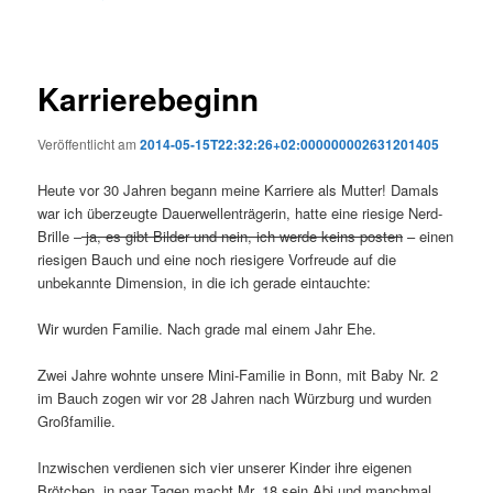
Karrierebeginn
Veröffentlicht am
2014-05-15T22:32:26+02:000000002631201405
Heute vor 30 Jahren begann meine Karriere als Mutter! Damals
war ich überzeugte Dauerwellenträgerin, hatte eine riesige Nerd-
Brille –
ja, es gibt Bilder und nein, ich werde keins posten
– einen
riesigen Bauch und eine noch riesigere Vorfreude auf die
unbekannte Dimension, in die ich gerade eintauchte:
Wir wurden Familie. Nach grade mal einem Jahr Ehe.
Zwei Jahre wohnte unsere Mini-Familie in Bonn, mit Baby Nr. 2
im Bauch zogen wir vor 28 Jahren nach Würzburg und wurden
Großfamilie.
Inzwischen verdienen sich vier unserer Kinder ihre eigenen
Brötchen, in paar Tagen macht Mr. 18 sein Abi und manchmal