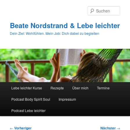
Zum
primären
Such
Inhalt
springen
Beate Nordstrand & Lebe leichter
Dein Ziel: Wohlfühlen. Mein Job: Dich dabei zu begleiten
Hauptmenü
Lebe leichter Kurse
Rezepte
Über mich
Termine
Podcast Body Spirit Soul
Impressum
Podcast Lebe leichter
Beitragsnavigation
←
Vorheriger
Nächster
→