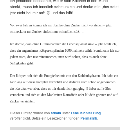
ich jemanden beobachte, wie er sich Kalorien in den Mund
steckt, muss ich innerlich schmunzeln und denke mir: „das setzt
jetz nicht bei mir an!“ 😉 und das hilft!
Vor zwei Jahren konnte ich mir Kaffee ohne Zucker nicht vorstellen – jetzt
schmeckt er mit Zucker einfach nur scheußlich süß….
Ich dachte, dass ohne Gummibärchen die Lebensqualität sinkt – jetzt weiß ich,
dass ein angenehmes Körperempfinden 1000mal mehr zählt. Somit kann ich nur
jedem raten, den test mitzumachen; man wird sehen, dass es auch ohne
Süßigkeiten geht.
Der Körper holt sich die Energie bei mir von den Kohlenhydraten. Ich habe ein
Jahr lang auf diese komplett verzichtet und dadurch auch schön abgenommen.
das Resultat war aber, dass es mir damit nicht gut ging!!! lieber auf Süßes
verzichten und sich zu den Mahlzeiten Kartoffeln oder Nudeln gönnen und auf
Zucker verzichten.
Dieser Eintrag wurde von
admin
unter
Lebe leichter Blog
veröffentlicht. Setze ein Lesezeichen für den
Permalink
.