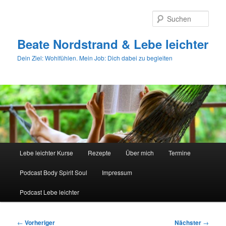
Zum
primären
Such
Inhalt
springen
Beate Nordstrand & Lebe leichter
Dein Ziel: Wohlfühlen. Mein Job: Dich dabei zu begleiten
Hauptmenü
Lebe leichter Kurse
Rezepte
Über mich
Termine
Podcast Body Spirit Soul
Impressum
Podcast Lebe leichter
Beitragsnavigation
←
Vorheriger
Nächster
→