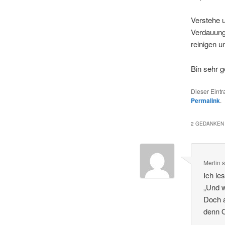
Verstehe 
Verdauung
reinigen u
Bin sehr g
Dieser Eint
Permalink
.
2 GEDANKEN 
Merlin
s
Ich le
„Und w
Doch a
denn O