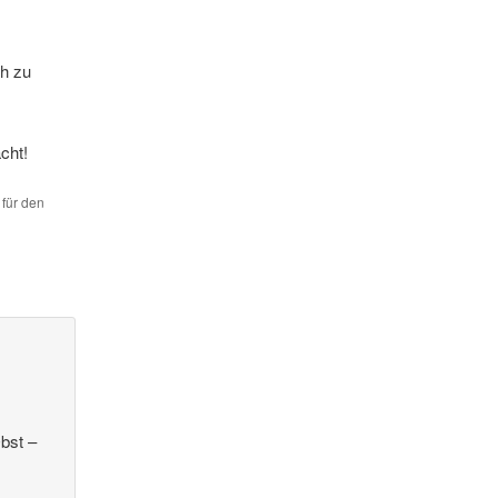
ch zu
cht!
 für den
bst –