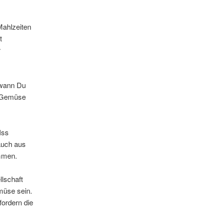
Mahlzeiten
t
r
 wann Du
er Gemüse
Iss
auch aus
ommen.
llschaft
müse sein.
ordern die