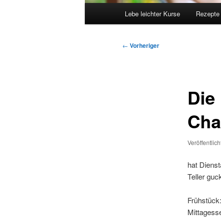
Hauptmenü
Lebe leichter Kurse
Rezepte
Beitragsnavigation
←
Vorheriger
Die
Cha
Veröffentlic
hat Dienst
Teller guc
Frühstück
Mittagesse