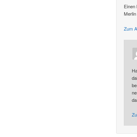
Einen 
Merlin
Zum A
Ha
da
be
ne
da
Zu