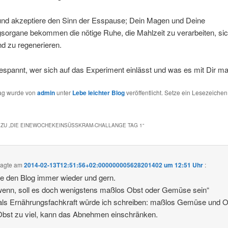
und akzeptiere den Sinn der Esspause; Dein Magen und Deine
sorgane bekommen die nötige Ruhe, die Mahlzeit zu verarbeiten, si
nd zu regenerieren.
espannt, wer sich auf das Experiment einlässt und was es mit Dir ma
rag wurde von
admin
unter
Lebe leichter Blog
veröffentlicht. Setze ein Lesezeichen
ZU „
DIE EINEWOCHEKEINSÜSSKRAM-CHALLANGE TAG 1
“
agte am
2014-02-13T12:51:56+02:000000005628201402 um 12:51 Uhr
:
se den Blog immer wieder und gern.
enn, soll es doch wenigstens maßlos Obst oder Gemüse sein“
ls Ernährungsfachkraft würde ich schreiben: maßlos Gemüse und O
bst zu viel, kann das Abnehmen einschränken.