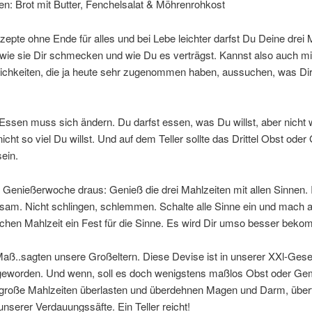
n: Brot mit Butter, Fenchelsalat & Möhrenrohkost
zepte ohne Ende für alles und bei Lebe leichter darfst Du Deine drei 
 wie sie Dir schmecken und wie Du es verträgst. Kannst also auch mi
lichkeiten, die ja heute sehr zugenommen haben, aussuchen, was Di
Essen muss sich ändern. Du darfst essen, was Du willst, aber nicht
 nicht so viel Du willst. Und auf dem Teller sollte das Drittel Obst od
sein.
Genießerwoche draus: Genieß die drei Mahlzeiten mit allen Sinnen. 
sam. Nicht schlingen, schlemmen. Schalte alle Sinne ein und mach 
achen Mahlzeit ein Fest für die Sinne. Es wird Dir umso besser bek
Maß..sagten unsere Großeltern. Diese Devise ist in unserer XXl-Gese
 geworden. Und wenn, soll es doch wenigstens maßlos Obst oder Ge
große Mahlzeiten überlasten und überdehnen Magen und Darm, überf
unserer Verdauungssäfte. Ein Teller reicht!