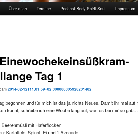
Über mich
Termine
Podcast Body Spirit Soul
Impressum
 Einewochekeinsüßkram-
llange Tag 1
ht am
2014-02-12T11:01:59+02:000000005928201402
ag begonnen und für mich ist das ja nichts Neues. Damit Ihr mal auf
ken könnt, schreibe ich eine Woche lang auf, was es bei mir so gab…
: Beerenmüsli mit Haferflocken
n: Kartoffeln, Spinat, Ei und 1 Avocado