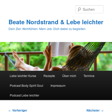
Zum
primären
Such
Inhalt
springen
Beate Nordstrand & Lebe leichter
Dein Ziel: Wohlfühlen. Mein Job: Dich dabei zu begleiten
Hauptmenü
Lebe leichter Kurse
Rezepte
Über mich
Termine
Podcast Body Spirit Soul
Impressum
Podcast Lebe leichter
Beitragsnavigation
←
Vorheriger
Nächster
→