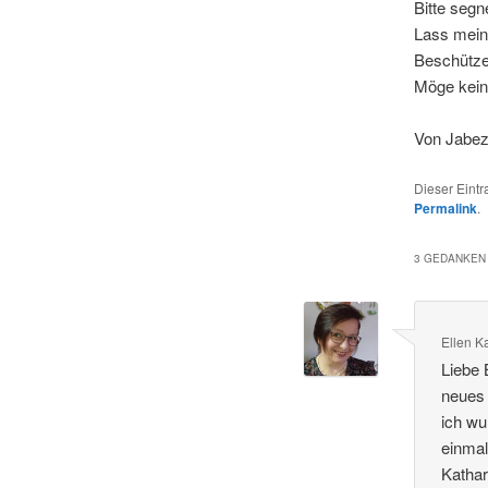
Bitte segn
Lass mein
Beschütze
Möge kein 
Von Jabez
Dieser Eint
Permalink
.
3 GEDANKEN 
Ellen K
Liebe 
neues 
ich wu
einmal
Kathar