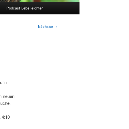
Podcast Lebe leichter
Nächster
→
e in
em neuen
rüche.
k 4:10