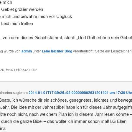
e mich
 Gebiet größer werden
 mich und bewahre mich vor Unglück
Leid mich treffen
, von dem dieses Gebet stammt, steht: „Und Gott erhörte sein Gebet
rag wurde von
admin
unter
Lebe leichter Blog
veröffentlicht. Setze ein Lesezeichen
ZU „
MEIN LEITSATZ 2014
“
atharina
sagte am
2014-01-01T17:39:26+02:000000002631201401 um 17:39 Uh
Beate, ich wünsche dir ein schönes, gesegnetes, leichtes und beweg
Jahr. Die Idee mit der Jahresbibel habe ich für dieses Jahr aufgegriff
ßte noch nicht, nach welchem Plan ich in diesem Jahr lesen könnte 
 durch die ganze Bibel – das wollte ich immer schon mal! LG Ellen
ina