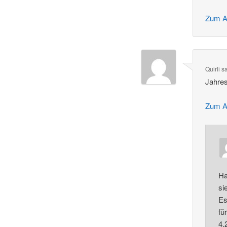
Zum A
Quirli
s
Jahres
Zum A
Ha
si
Es
fü
4.