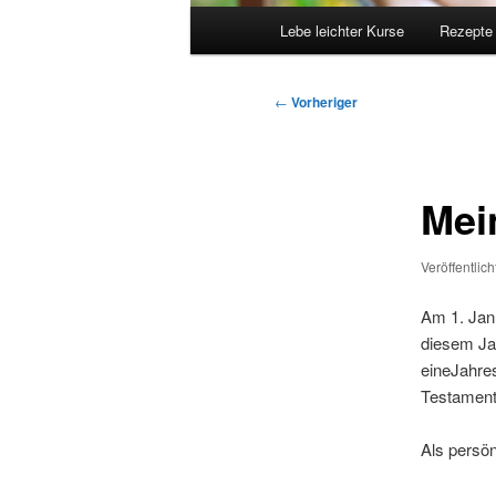
Hauptmenü
Lebe leichter Kurse
Rezepte
Beitragsnavigation
←
Vorheriger
Mei
Veröffentlic
Am 1. Janu
diesem Jah
eineJahres
Testament
Als persön