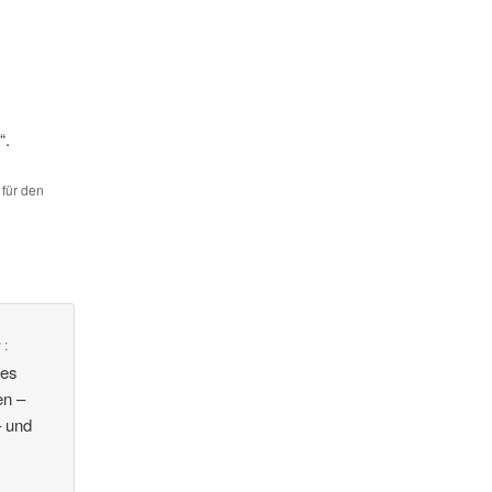
“.
 für den
r
:
tes
en –
– und