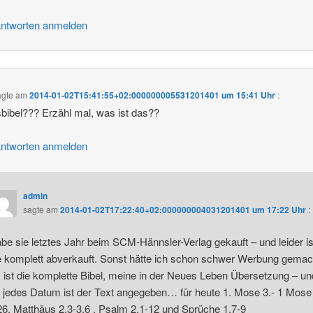
ntworten anmelden
agte am
2014-01-02T15:41:55+02:000000005531201401 um 15:41 Uhr
:
bibel??? Erzähl mal, was ist das??
ntworten anmelden
admin
sagte am
2014-01-02T17:22:40+02:000000004031201401 um 17:22 Uhr
:
be sie letztes Jahr beim SCM-Hännsler-Verlag gekauft – und leider is
e komplett abverkauft. Sonst hätte ich schon schwer Werbung gemac
 ist die komplette Bibel, meine in der Neues Leben Übersetzung – un
r jedes Datum ist der Text angegeben… für heute 1. Mose 3.- 1 Mose
26, Matthäus 2.3-3,6 , Psalm 2,1-12 und Sprüche 1,7-9