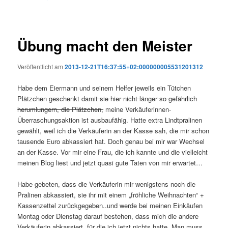
Übung macht den Meister
Veröffentlicht am
2013-12-21T16:37:55+02:000000005531201312
Habe dem Eiermann und seinem Helfer jeweils ein Tütchen
Plätzchen geschenkt
damit sie hier nicht länger so gefährlich
herumlungern, die Plätzchen,
meine Verkäuferinnen-
Überraschungsaktion ist ausbaufähig. Hatte extra Lindtpralinen
gewählt, weil ich die Verkäuferin an der Kasse sah, die mir schon
tausende Euro abkassiert hat. Doch genau bei mir war Wechsel
an der Kasse. Vor mir eine Frau, die ich kannte und die vielleicht
meinen Blog liest und jetzt quasi gute Taten von mir erwartet…
Habe gebeten, dass die Verkäuferin mir wenigstens noch die
Pralinen abkassiert, sie ihr mit einem „fröhliche Weihnachten“ +
Kassenzettel zurückgegeben..und werde bei meinen Einkäufen
Montag oder Dienstag darauf bestehen, dass mich die andere
Verkäuferin abkassiert, für die ich jetzt nichts hatte. Man muss