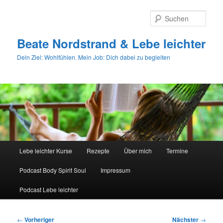
Zum
primären
Such
Inhalt
springen
Beate Nordstrand & Lebe leichter
Dein Ziel: Wohlfühlen. Mein Job: Dich dabei zu begleiten
Hauptmenü
Lebe leichter Kurse
Rezepte
Über mich
Termine
Podcast Body Spirit Soul
Impressum
Podcast Lebe leichter
Beitragsnavigation
←
Vorheriger
Nächster
→